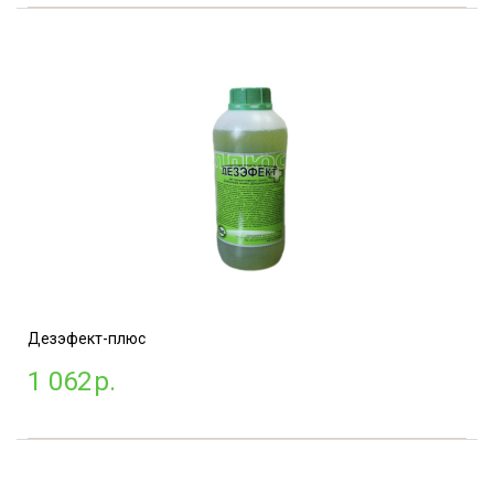
Дезэфект-плюс
1 062
р.