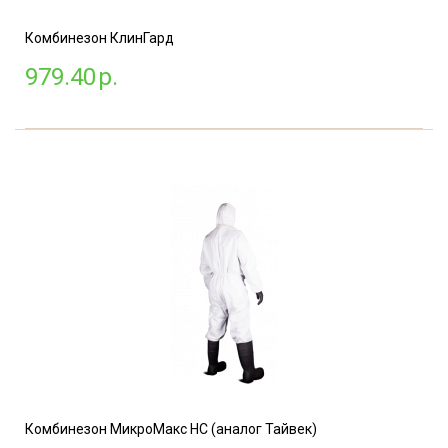
Комбинезон КлинГард
979.40
р.
Комбинезон МикроМакс НС (аналог Тайвек)