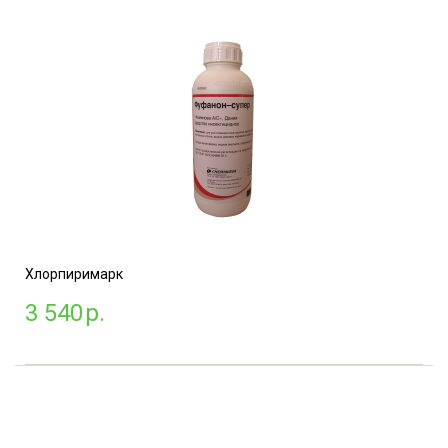
Хлорпиримарк
3 540
р.