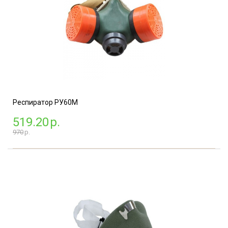
Респиратор РУ60М
519.20
р.
970
р.