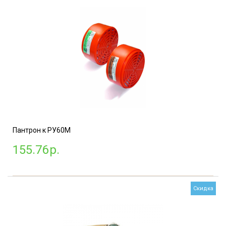
Пантрон к РУ60М
155.76
р.
Скидка