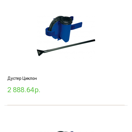
Дустер Циклон
2 888.64
р.