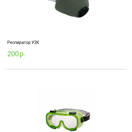
Респиратор У2К
200
р.