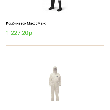
Комбинезон МикроМакс
1 227.20
р.