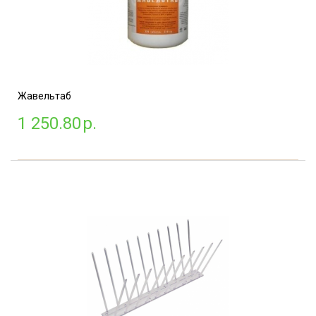
Жавельтаб
1 250.80
р.