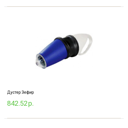
Дустер Зефир
842.52
р.