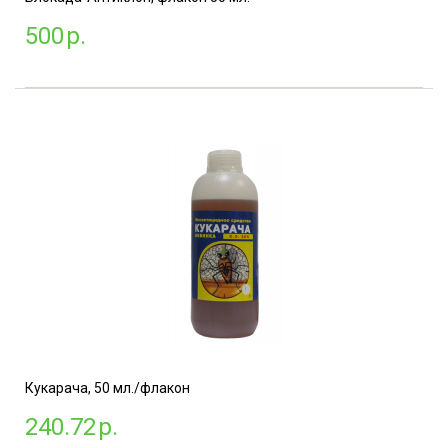
500
р.
Кукарача, 50 мл./флакон
240.72
р.