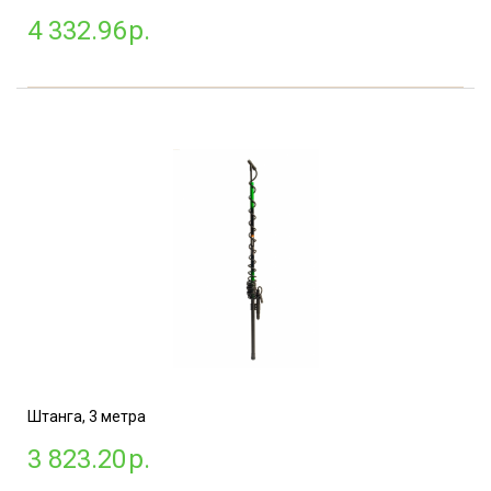
4 332.96
р.
Штанга, 3 метра
3 823.20
р.