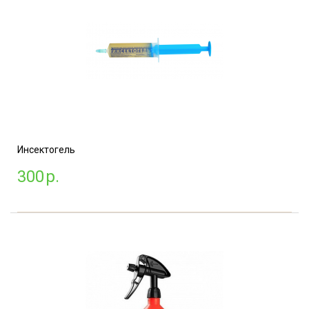
Инсектогель
300
р.