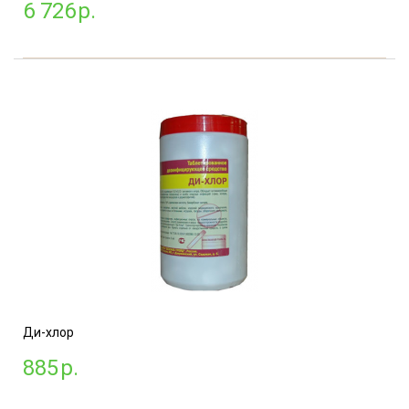
6 726
р.
Ди-хлор
885
р.