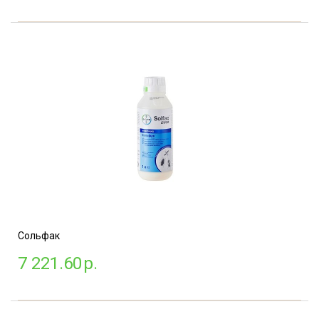
Сольфак
7 221.60
р.