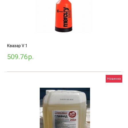
Квазар V 1
509.76
р.
Новинка