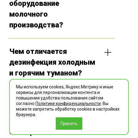
оборудование
молочного
производства?
Нет. Специалисты «Главдезцентр»
подбирают сертифицированные
Чем отличается
дезинфицирующие средства, которые
дезинфекция холодным
обладают высокой эффективностью
и горячим туманом?
против микроорганизмов, но безопасны
для промышленного оборудования,
Мы используем cookies, Яндекс.Метрику и иные
Метод холодного тумана предполагает
используемого на молокозаводах.
сервисы для персонализации контента и
распыление химического средства
Как подготовить
повышения удобства пользования сайтом
согласно
Политике конфиденциальности
. Вы
комнатной температуры, которое
помещения молочного
можете запретить обработку сookies в настройках
быстро оседает на поверхностях.
браузера.
предприятия к
Альтернативный вариант обработки
Принять
закрытого помещения выполняется за
санобработке?