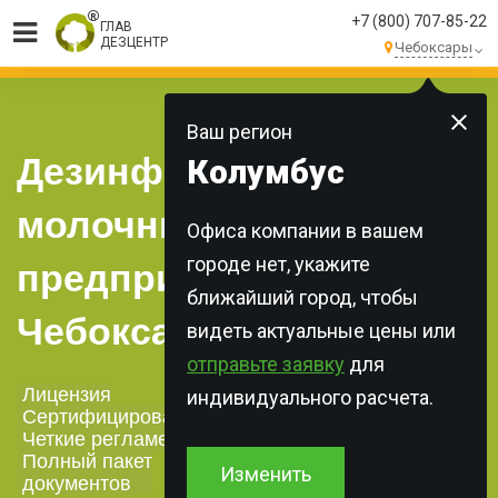
+7 (800) 707-85-22
ГЛАВ
ДЕЗЦЕНТР
Чебоксары
МЫ ВЫПОЛНЯЕМ
БОЛЕЕ 250 ЗАКАЗОВ
КАЖДЫЙ ДЕНЬ!
Ваш регион
Дезинфекция на
Колумбус
молочных
Офиса компании в вашем
городе нет, укажите
предприятиях в
ближайший город, чтобы
Чебоксарах
видеть актуальные цены или
отправьте заявку
для
Лицензия
индивидуального расчета.
Сертифицированная химия
Четкие регламенты
Полный пакет
Изменить
документов