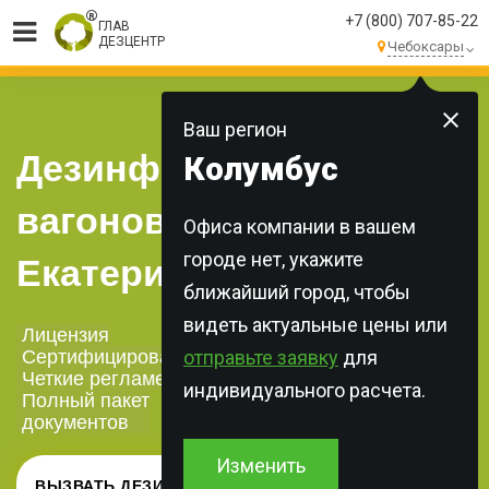
+7 (800) 707-85-22
ГЛАВ
ДЕЗЦЕНТР
Чебоксары
МЫ ВЫПОЛНЯЕМ
БОЛЕЕ 250 ЗАКАЗОВ
КАЖДЫЙ ДЕНЬ!
Ваш регион
Дезинфекция
Колумбус
вагонов в
Офиса компании в вашем
городе нет, укажите
Екатеринбурге
ближайший город, чтобы
видеть актуальные цены или
Лицензия
Сертифицированная химия
отправьте заявку
для
Четкие регламенты
индивидуального расчета.
Полный пакет
документов
Изменить
ВЫЗВАТЬ ДЕЗИНФЕКТОРА