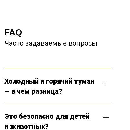
FAQ
Часто задаваемые вопросы
Холодный и горячий туман
— в чем разница?
Химические средства имеют разный рабочий
температурный режим. Горячий туман используется
только совместно с холодным туманом и является
Это безопасно для детей
усилителем эффекта от основной обработки. К
средствам горячего тумана наименьшее
и животных?
сопротивление у большинства паразитов.