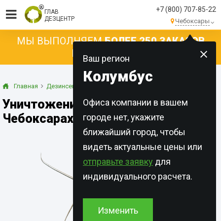
+7 (800) 707-85-22
ГЛАВ
ДЕЗЦЕНТР
Чебоксары
МЫ ВЫПОЛНЯЕМ
БОЛЕЕ 250 ЗАКАЗОВ
КАЖДЫЙ ДЕНЬ!
Ваш регион
Колумбус
Главная
Дезинсекция
Чешуйницы
Уничтожение чешуйниц в
Офиса компании в вашем
Чебоксарах
городе нет, укажите
ближайший город, чтобы
видеть актуальные цены или
отправьте заявку
для
индивидуального расчета.
Изменить