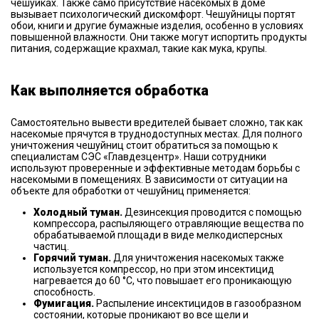
чешуйках. Также само присутствие насекомых в доме
вызывает психологический дискомфорт. Чешуйницы портят
обои, книги и другие бумажные изделия, особенно в условиях
повышенной влажности. Они также могут испортить продукты
питания, содержащие крахмал, такие как мука, крупы.
Как выполняется обработка
Самостоятельно вывести вредителей бывает сложно, так как
насекомые прячутся в труднодоступных местах. Для полного
уничтожения чешуйниц стоит обратиться за помощью к
специалистам СЭС «Главдезцентр». Наши сотрудники
используют проверенные и эффективные методам борьбы с
насекомыми в помещениях. В зависимости от ситуации на
объекте для обработки от чешуйниц применяется:
Холодный туман.
Дезинсекция проводится с помощью
компрессора, распыляющего отравляющие вещества по
обрабатываемой площади в виде мелкодисперсных
частиц.
Горячий туман.
Для уничтожения насекомых также
используется компрессор, но при этом инсектицид
нагревается до 60 °С, что повышает его проникающую
способность.
Фумигация.
Распыление инсектицидов в газообразном
состоянии, которые проникают во все щели и