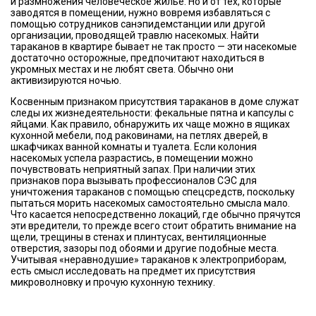
и размножения человеческое жилье. Но и от тех, которые
заводятся в помещении, нужно вовремя избавляться с
помощью сотрудников санэпидемстанции или другой
организации, проводящей травлю насекомых. Найти
тараканов в квартире бывает не так просто — эти насекомые
достаточно осторожные, предпочитают находиться в
укромных местах и не любят света. Обычно они
активизируются ночью.
Косвенным признаком присутствия тараканов в доме служат
следы их жизнедеятельности: фекальные пятна и капсулы с
яйцами. Как правило, обнаружить их чаще можно в ящиках
кухонной мебели, под раковинами, на петлях дверей, в
шкафчиках ванной комнаты и туалета. Если колония
насекомых успела разрастись, в помещении можно
почувствовать неприятный запах. При наличии этих
признаков пора вызывать профессионалов СЭС для
уничтожения тараканов с помощью спецсредств, поскольку
пытаться морить насекомых самостоятельно смысла мало.
Что касается непосредственно локаций, где обычно прячутся
эти вредители, то прежде всего стоит обратить внимание на
щели, трещины в стенах и плинтусах, вентиляционные
отверстия, зазоры под обоями и другие подобные места.
Учитывая «неравнодушие» тараканов к электроприборам,
есть смысл исследовать на предмет их присутствия
микроволновку и прочую кухонную технику.