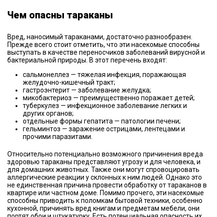
Чем опасны тараканы
Вред, наносимый тараканами, достаточно разнообразен.
Прежде всего стоит отметить, что эти насекомые способны
выступать в качестве переносчиков заболеваний вирусной и
бактериальной природы. В этот перечень входят:
сальмонеллез — тяжелая инфекция, поражающая
желудочно-кишечный тракт;
гастроэнтерит — заболевание желудка;
микобактериоз — преимущественно поражает детей;
туберкулез — инфекционное заболевание легких и
других органов;
отдельные формы гепатита — патологии печени;
гельминтоз — заражение острицами, лентецами и
прочими паразитами.
Относительно потенциально возможного причинения вреда
здоровью тараканы представляют угрозу и для человека, и
для домашних животных. Также они могут спровоцировать
аллергические реакции у склонных к ним людей. Однако это
не единственная причина провести обработку от тараканов в
квартире или частном доме. Помимо прочего, эти насекомые
способны приводить к поломкам бытовой техники, особенно
кухонной, причинять вред книгам и предметам мебели, они
портят обои и штукатурку. Есть потенциальная опасность их