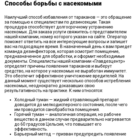
Способы борьбы с насекомыми
Наилучший способ избавления от тараканов — это обращение
за помощью к специалистам по дезинсекции. Такая
процедура способствует долгосрочному устранению
насекомых. Для заказа услуги свяжитесь с представителем
нашей компании, номер которого указан на сайте. Оператор
поможет ответить на все интересующие вопросы и запишет
вас на подходящее время. В назначенный день к вам приедет
команда дезинфекторов, которая осмотрит помещение,
предназначенное для обработки, и оформит необходимые
документы. Специалисты нашей компании «Главдезцентр»
определят причины появления тараканов и выберут
средство, на которое у насекомых не выработан иммунитет.
Это обеспечит эффективное уничтожение вредителей. На
данный момент существует несколько способов истребления
насекомых, неоднократно доказавших свою
результативность на практике. К ним относятся:
Холодный туман — жидкий отравляющий препарат
доводится до мелкодисперсного состояния, после чего
им проводится санобработка помещения.
Горячий туман — аналогичная операция, но рабочее
вещество в данном случае предварительно нагревается
до 60 градусов Цельсия, что повышает его
эффективность.
Барьерный метод — призван предупредить появление