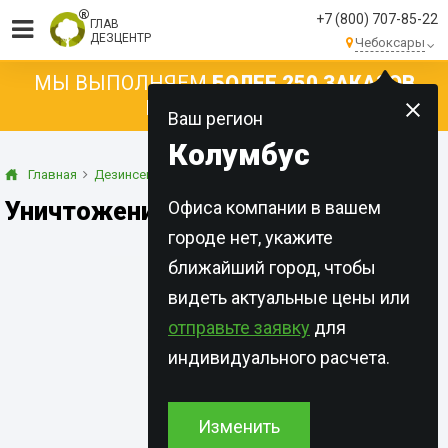
+7 (800) 707-85-22
ГЛАВ
ДЕЗЦЕНТР
Чебоксары
МЫ ВЫПОЛНЯЕМ
БОЛЕЕ 250 ЗАКАЗОВ
КАЖДЫЙ ДЕНЬ!
Ваш регион
Колумбус
Главная
Дезинсекция
Тараканы
Уничтожение тараканов
Офиса компании в вашем
городе нет, укажите
ближайший город, чтобы
видеть актуальные цены или
отправьте заявку
для
индивидуального расчета.
Изменить