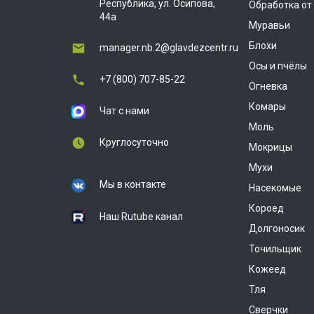
Республика, ул. Осипова,
Обработка от
44а
Муравьи
Блохи
manager.nb.2@glavdezcentr.ru
Осы и пчёлы
+7 (800) 707-85-22
Огневка
Комары
Чат с нами
Моль
Круглосуточно
Мокрицы
Мухи
Мы в контакте
Насекомые
Короед
Наш Rutube канал
Долгоносик
Точильщик
Кожеед
Тля
Сверчки