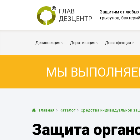
ГЛАВ
Защитим от любых
ДЕЗЦЕНТР
грызунов, бактерий
Дезинсекция
Дератизация
Дезинфекция
МЫ ВЫПОЛНЯ
Тараканы
Мыши
Коронавирус
Клопы
Крысы
Вирусы и бакт
Клещи
Дератизация помещений
Куриные клещи
Плесень
Муравьи
Дератизация территорий
Грибок
Главная
Каталог
Средства индивидуальной за
Блохи
Многоквартирный дом
Дезодорация
Защита орган
Осы
Транспорт
Огневка
Вентиляция