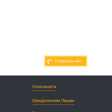
нфекция продуктовых
зинов
нфекция спортзалов
ботка рыбного цеха
нфекция ферм
ботка кондитерского
нфекция вагонов
Позвонить мне
Огнезащита
Юридическим Лицам