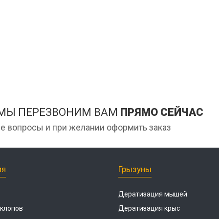
Дези
мага
ан
Дези
Обра
Дези
Обра
цеха
Дези
 МЫ ПЕРЕЗВОНИМ ВАМ
ПРЯМО СЕЙЧАС
е вопросы и при желании оформить заказ
ия
Грызуны
Дератизация мышей
 клопов
Дератизация крыс