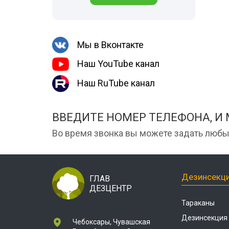
Шершни
места
Медведка
Холодный тум
Дезинсекция помещений
Мы в Вконтакте
Дезинсекция территорий
Наш YouTube канал
Вши
Наш RuTube канал
Чешуйницы
Паук
ВВЕДИТЕ НОМЕР ТЕЛЕФОНА, И
Многоквартирный дом
Во время звонка вы можете задать любы
Жуки
Дезинсекц
ГЛАВ
ДЕЗЦЕНТР
Тараканы
Дезинсекция
Чебоксары, Чувашская