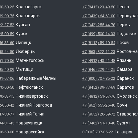
Красногорск
Пенза
60-60-25
+7 (8412) 23-49-50
Красноярск
Первоура
69-90-75
+7 (3439) 64-63-00
Курган
Пермь
22-27-52
+7 (342) 255-44-78
Курск
Подольск
25-00-59
+7 (499) 500-14-33
Липецк
Псков
56-33-60
+7 (8112) 59-10-54
Люберцы
Ростов-н
95-44-50
+7 (863) 322-11-23
Магнитогорск
Рязань
51-70-06
+7 (4912) 43-41-48
Мытищи
Самара
95-40-09
+7 (846) 229-44-25
Набережные Челны
Саранск
91-07-06
+7 (800) 707-85-22
Нефтеюганск
Саратов
70-00-50
+7 (8452) 39-77-69
Нижневартовск
Смоленск
30-03-15
+7 (4812) 51-57-76
Нижний Новгород
Сочи
2-050-42
+7 (862) 555-25-40
Нижний Тагил
Ставропо
47-88-77
+7 (8652) 20-59-72
Новокузнецк
Сургут
34-81-45
+7 (3462) 51-10-48
Новороссийск
Таганрог
06-60-08
8 (800) 707-85-22