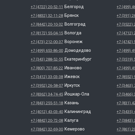
Белгород
+7 (4722) 20-52-11
+7 (499) 4
Брянск
+7 (4832) 32-11-28
+7 (391) 2
Волгоград
+7 (8442) 20-10-32
+7 (3522) 
Вологда
+7 (8172) 55-04-15
+7 (4712) 
Воронеж
+7 (473) 212-00-37
+7 (4742) 
Домодедово
+7 (499) 653-86-00
+7 (499) 4
Екатеринбург
+7 (343) 288-52-55
+7 (3519) 
Иваново
+7 (800) 707-85-22
+7 (499) 4
Ижевск
+7 (3412) 33-03-38
+7 (8552) 
Иркутск
+7 (3952) 26-58-07
+7 (3463) 
Йошкар-Ола
+7 (8362) 34-74-45
+7 (3466) 
Казань
+7 (843) 255-51-18
+7 (831) 4
Калининград
+7 (4012) 43-03-40
+7 (3435) 
Калуга
+7 (4842) 20-72-08
+7 (3843) 
Кемерово
+7 (3842) 32-69-30
+7 (861) 2