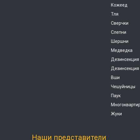
Кожеед
Тля
Сверчки
Слепни
Шершни
Медведка
Дезинсекция
Дезинсекция 
Вши
Чешуйницы
Паук
Многокварти
Жуки
Наши представители