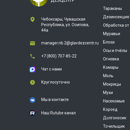
ДЕЗЦЕНТР
Тараканы
Дезинсекция
Чебоксары, Чувашская
Республика, ул. Осипова,
Обработка от
44а
Муравьи
Блохи
manager.nb.2@glavdezcentr.ru
Осы и пчёлы
+7 (800) 707-85-22
Огневка
Комары
Чат с нами
Моль
Круглосуточно
Мокрицы
Мухи
Мы в контакте
Насекомые
Короед
Наш Rutube канал
Долгоносик
Точильщик