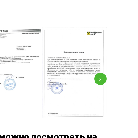
нфекция складов
тизация пищевого
ботка контейнерных
приятия
адок
нфекция
тизация офисов
дильников
нфекция предприятий
тизация складов
ой промышленности
ботка общежитий
тизация подвалов
нфекция медицинских
щений
тизация гостиниц
нфекция на молочных
приятиях
фекция бань и саун
нфекция пищевых
приятий
ботка аптек
 можно посмотреть на