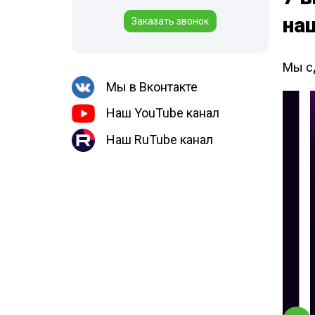
Шершни
места
на
Заказать звонок
Медведка
Холодный тум
Дезинсекция помещений
Мы с
Дезинсекция территорий
Мы в Вконтакте
Вши
Наш YouTube канал
Чешуйницы
Наш RuTube канал
Паук
Многоквартирный дом
Жуки