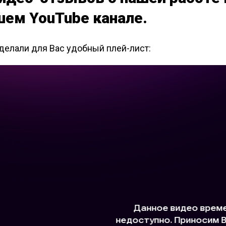
Дези
шем YouTube канале.
мага
ан
Дези
делали для Вас удобный плей-лист:
Обра
Дези
Обра
цеха
Дези