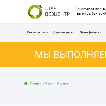
ГЛАВ
Защитим от любых
ДЕЗЦЕНТР
грызунов, бактерий
Дезинсекция
Дератизация
Дезинфекция
МЫ ВЫПОЛНЯ
Тараканы
Мыши
Коронавирус
Клопы
Крысы
Вирусы и бакт
Клещи
Дератизация помещений
Куриные клещи
Плесень
Муравьи
Дератизация территорий
Грибок
Главная
О нас
Отзывы
Блохи
Многоквартирный дом
Дезодорация
Осы
Транспорт
Огневка
Вентиляция