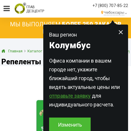
+7 (800) 707-85-22
ГЛАВ
ДЕЗЦЕНТР
Чебоксары
МЫ ВЫПОЛНЯЕМ
БОЛЕЕ 250 ЗАКАЗОВ
КАЖДЫЙ ДЕНЬ!
Ваш регион
Колумбус
Главная
Каталог
Cредства для отпугивания насекомых и грыз
Репеленты от насекомых
Офиса компании в вашем
городе нет, укажите
ближайший город, чтобы
видеть актуальные цены или
отправьте заявку
для
индивидуального расчета.
Изменить