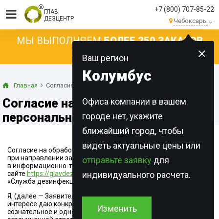
+7 (800) 707-85-22
ГЛАВ
ДЕЗЦЕНТР
Чебоксары
МЫ ВЫПОЛНЯЕМ
БОЛЕЕ 250 ЗАКАЗОВ
КАЖДЫЙ ДЕНЬ!
Ваш регион
Колумбус
Главная
Согласие на обработку
Согласие на обработку
Офиса компании в вашем
персональных данных
городе нет, укажите
ближайший город, чтобы
видеть актуальные цены или
Согласие на обработку персональных данных, применяемое
при направлении заявлений (обращений) в электронном виде
отправьте заявку
для
в информационно-телекоммуникационной сети Интернет на
сайте
https://glavdezcentr.ru/
индивидуального расчета.
в целях получения услуг ООО
«Служба дезинфекции» (далее — Согласие).
Я, (далее — Заявитель), свободно, своей волей и в своем
интересе даю конкретное, предметное, информированное,
Изменить
сознательное и однозначное согласие Обществу с