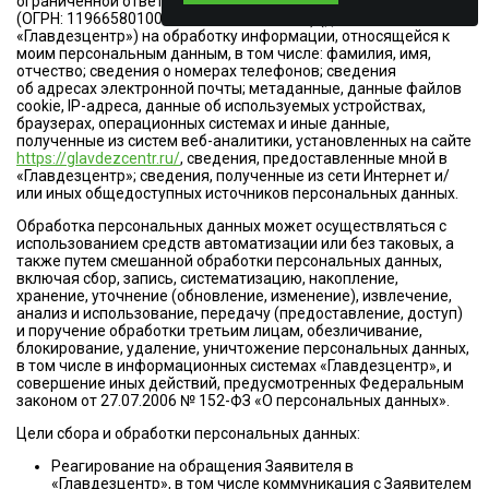
ограниченной ответственностью «Служба дезинфекции»
(ОГРН: 1196658010020, ИНН: 6686112972) (далее —
«Главдезцентр») на обработку информации, относящейся к
моим персональным данным, в том числе: фамилия, имя,
отчество; сведения о номерах телефонов; сведения
об адресах электронной почты; метаданные, данные файлов
cookie, IP-адреса, данные об используемых устройствах,
браузерах, операционных системах и иные данные,
полученные из систем веб-аналитики, установленных на сайте
https://glavdezcentr.ru/
, сведения, предоставленные мной в
«Главдезцентр»; сведения, полученные из сети Интернет и/
или иных общедоступных источников персональных данных.
Обработка персональных данных может осуществляться с
использованием средств автоматизации или без таковых, а
также путем смешанной обработки персональных данных,
включая сбор, запись, систематизацию, накопление,
хранение, уточнение (обновление, изменение), извлечение,
анализ и использование, передачу (предоставление, доступ)
и поручение обработки третьим лицам, обезличивание,
блокирование, удаление, уничтожение персональных данных,
в том числе в информационных системах «Главдезцентр», и
совершение иных действий, предусмотренных Федеральным
законом от 27.07.2006 № 152-ФЗ «О персональных данных».
Цели сбора и обработки персональных данных:
Реагирование на обращения Заявителя в
«Главдезцентр», в том числе коммуникация с Заявителем