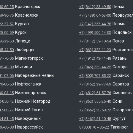
Красногорск
Пенза
60-60-25
+7 (8412) 23-49-50
Красноярск
Первоура
69-90-75
+7 (3439) 64-63-00
Курган
Пермь
22-27-52
+7 (342) 255-44-78
Курск
Подольск
25-00-59
+7 (499) 500-14-33
Липецк
Псков
56-33-60
+7 (8112) 59-10-54
Люберцы
Ростов-н
95-44-50
+7 (863) 322-11-23
Магнитогорск
Рязань
51-70-06
+7 (4912) 43-41-48
Мытищи
Самара
95-40-09
+7 (846) 229-44-25
Набережные Челны
Саранск
91-07-06
+7 (800) 707-85-22
Нефтеюганск
Саратов
70-00-50
+7 (8452) 39-77-69
Нижневартовск
Смоленск
30-03-15
+7 (4812) 51-57-76
Нижний Новгород
Сочи
2-050-42
+7 (862) 555-25-40
Нижний Тагил
Ставропо
47-88-77
+7 (8652) 20-59-72
Новокузнецк
Сургут
34-81-45
+7 (3462) 51-10-48
Новороссийск
Таганрог
06-60-08
8 (800) 707-85-22