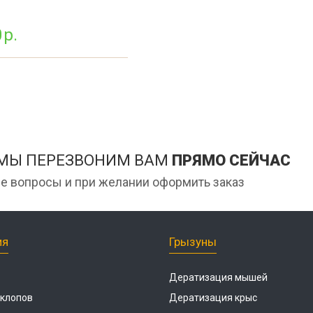
Дези
мага
0
р.
ан
Дези
Обра
Дези
Обра
цеха
Дези
 МЫ ПЕРЕЗВОНИМ ВАМ
ПРЯМО СЕЙЧАС
е вопросы и при желании оформить заказ
ия
Грызуны
Дератизация мышей
 клопов
Дератизация крыс