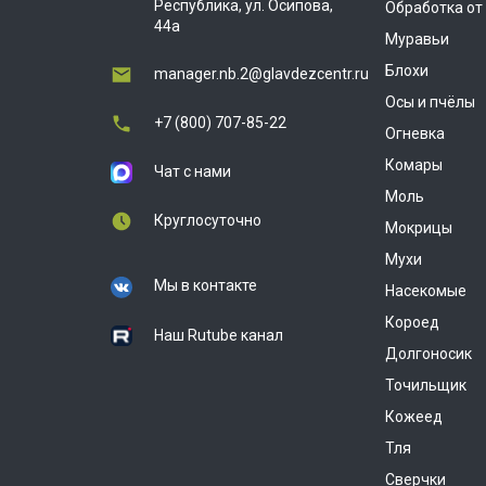
Республика, ул. Осипова,
Обработка от
44а
Муравьи
Блохи
manager.nb.2@glavdezcentr.ru
Осы и пчёлы
+7 (800) 707-85-22
Огневка
Комары
Чат с нами
Моль
Круглосуточно
Мокрицы
Мухи
Мы в контакте
Насекомые
Короед
Наш Rutube канал
Долгоносик
Точильщик
Кожеед
Тля
Сверчки