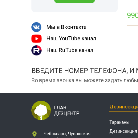
Шершни
места
Медведка
99
Холодный тум
Дезинсекция помещений
Мы в Вконтакте
Дезинсекция территорий
Наш YouTube канал
Вши
Наш RuTube канал
Чешуйницы
Паук
ВВЕДИТЕ НОМЕР ТЕЛЕФОНА, И
Многоквартирный дом
Во время звонка вы можете задать любы
Жуки
Дезинсекц
ГЛАВ
ДЕЗЦЕНТР
Тараканы
Дезинсекция
Чебоксары, Чувашская