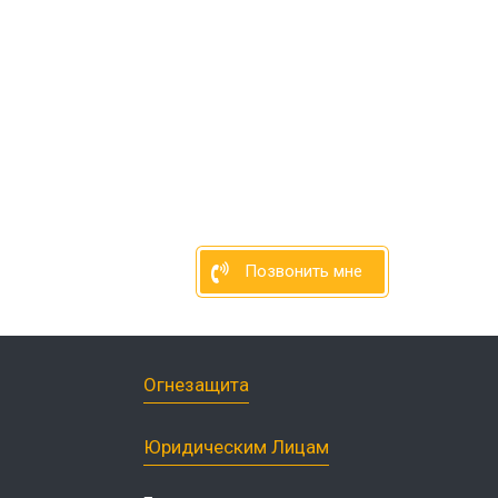
нфекция продуктовых
зинов
нфекция спортзалов
ботка рыбного цеха
нфекция ферм
ботка кондитерского
нфекция вагонов
Позвонить мне
Огнезащита
Юридическим Лицам