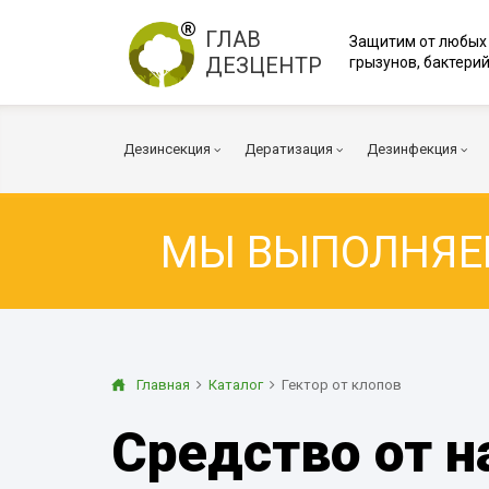
ГЛАВ
Защитим от любых
ДЕЗЦЕНТР
грызунов, бактерий
Дезинсекция
Дератизация
Дезинфекция
МЫ ВЫПОЛНЯ
Тараканы
Мыши
Коронавирус
Клопы
Крысы
Вирусы и бакт
Клещи
Дератизация помещений
Куриные клещи
Плесень
Муравьи
Дератизация территорий
Грибок
Главная
Каталог
Гектор от клопов
Блохи
Многоквартирный дом
Дезодорация
Средство от н
Осы
Транспорт
Огневка
Вентиляция