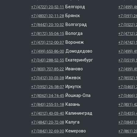
Белгород
+7 (4722) 20-52-11
+7 (499) 4
Брянск
+7 (4832) 32-11-28
+7 (391) 2
Волгоград
+7 (8442) 20-10-32
+7 (3522) 
Вологда
+7 (8172) 55-04-15
+7 (4712) 
Воронеж
+7 (473) 212-00-37
+7 (4742) 
Домодедово
+7 (499) 653-86-00
+7 (499) 4
Екатеринбург
+7 (343) 288-52-55
+7 (3519) 
Иваново
+7 (800) 707-85-22
+7 (499) 4
Ижевск
+7 (3412) 33-03-38
+7 (8552) 
Иркутск
+7 (3952) 26-58-07
+7 (3463) 
Йошкар-Ола
+7 (8362) 34-74-45
+7 (3466) 
Казань
+7 (843) 255-51-18
+7 (831) 4
Калининград
+7 (4012) 43-03-40
+7 (3435) 
Калуга
+7 (4842) 20-72-08
+7 (3843) 
Кемерово
+7 (3842) 32-69-30
+7 (861) 2