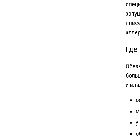
спец
запущ
плесе
аллер
Где
Обезв
боль
и вла
о
м
у
о