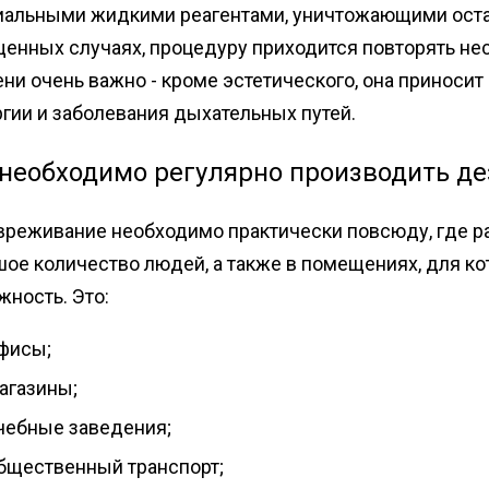
иальными жидкими реагентами, уничтожающими оста
енных случаях, процедуру приходится повторять нес
ни очень важно - кроме эстетического, она приноси
гии и заболевания дыхательных путей.
 необходимо регулярно производить д
реживание необходимо практически повсюду, где ра
шое количество людей, а также в помещениях, для к
жность. Это:
фисы;
агазины;
чебные заведения;
бщественный транспорт;