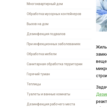
Шершни
Многоквартирный дом
места
Медведка
Холодный тум
Обработка мусорных контейнеров
Дезинсекция помещений
Вызов на дом
Дезинсекция территорий
Вши
Дезинфекция подвалов
Чешуйницы
При инфекционных заболеваниях
Жиль
Паук
замк
Обработка мебели
Многоквартирный дом
веще
Санитарная обработка территории
Жуки
микр
Горячий туман
стро
Теплицы
Задач
Дези
Туалеты и ванные комнаты
реакт
Дезинфекция рабочего места