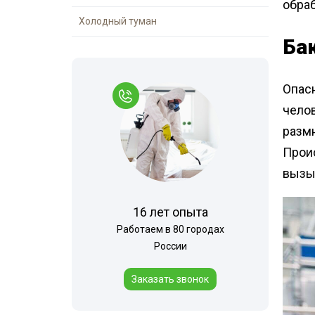
обра
Холодный туман
Ба
Опасн
челов
размн
Прои
вызы
16 лет опыта
Работаем в 80 городах
России
Заказать звонок