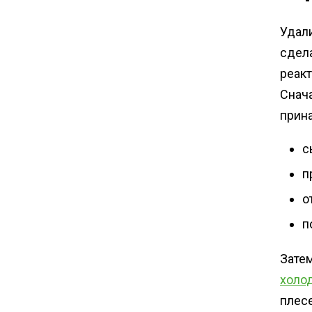
Удали
сдел
реакт
Снач
прин
с
п
о
п
Зате
холо
плес