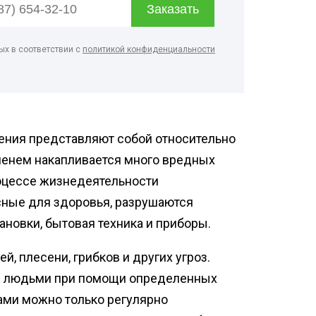
нфекция продуктовых
зинов
нфекция спортзалов
ых в соответствии с
политикой конфиденциальности
ботка рыбного цеха
нфекция ферм
ботка кондитерского
ния представляют собой относительно
нфекция вагонов
менем накапливается много вредных
роцессе жизнедеятельности
сные для здоровья, разрушаются
новки, бытовая техника и приборы.
, плесени, грибков и других угроз.
и людьми при помощи определенных
зами можно только регулярно