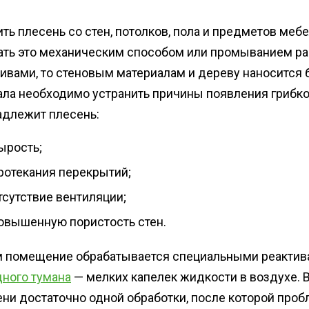
ть плесень со стен, потолков, пола и предметов меб
ать это механическим способом или промыванием ра
ивами, то стеновым материалам и дереву наносится 
ала необходимо устранить причины появления грибк
адлежит плесень:
ырость;
ротекания перекрытий;
тсутствие вентиляции;
овышенную пористость стен.
м помещение обрабатывается специальными реакти
дного тумана
— мелких капелек жидкости в воздухе. 
ени достаточно одной обработки, после которой про