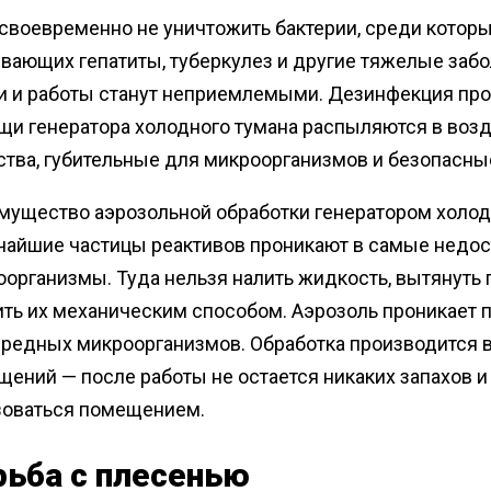
своевременно не уничтожить бактерии, среди котор
ающих гепатиты, туберкулез и другие тяжелые забол
и и работы станут неприемлемыми. Дезинфекция про
щи генератора холодного тумана распыляются в воз
тва, губительные для микроорганизмов и безопасны
ущество аэрозольной обработки генератором холодно
чайшие частицы реактивов проникают в самые недост
организмы. Туда нельзя налить жидкость, вытянуть 
ть их механическим способом. Аэрозоль проникает 
вредных микроорганизмов. Обработка производится 
ений — после работы не остается никаких запахов и
зоваться помещением.
рьба с плесенью