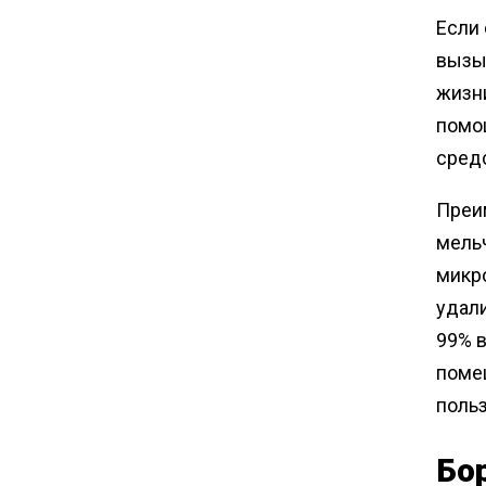
Если 
вызыв
жизн
помо
средс
Преим
мель
микро
удали
99% 
помещ
поль
Бо