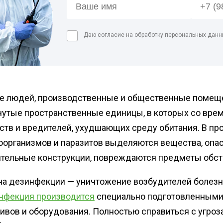
Дези
мага
ан
Дези
Даю согласие на обработку персональных данн
Обра
Дези
Обра
цеха
е людей, производственные и общественные помеще
Дези
нутые пространственные единицы, в которых со вре
ств и вредителей, ухудшающих среду обитания. В п
оорганизмов и паразитов выделяются вещества, опа
ительные конструкции, повреждаются предметы обста
а дезинфекции — уничтожение возбудителей болезней
нфекция производится
специально подготовленным
ивов и оборудования. Полностью справиться с угро