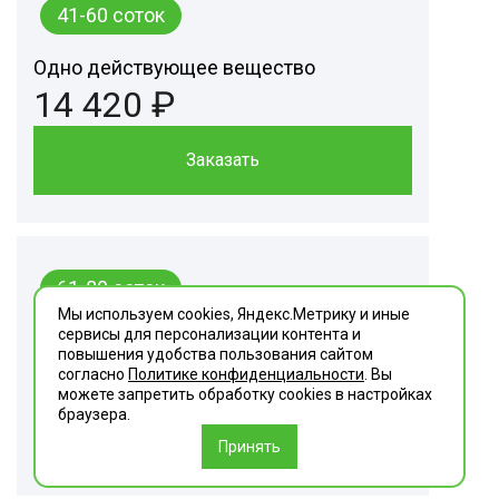
41-60 соток
Одно действующее вещество
14 420 ₽
Заказать
61-80 соток
Мы используем cookies, Яндекс.Метрику и иные
сервисы для персонализации контента и
Одно действующее вещество
повышения удобства пользования сайтом
16 240 ₽
согласно
Политике конфиденциальности
. Вы
можете запретить обработку сookies в настройках
браузера.
Заказать
Принять