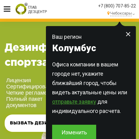
+7 (800) 707-85-22
ГЛАВ
ДЕЗЦЕНТР
Чебоксары
МЫ ВЫПОЛНЯЕМ
БОЛЕЕ 250 ЗАКАЗОВ
КАЖДЫЙ ДЕНЬ!
Ваш регион
Колумбус
Дезинфекция
спортзалов
Офиса компании в вашем
городе нет, укажите
Лицензия
ближайший город, чтобы
Сертифицированная химия
видеть актуальные цены или
Четкие регламенты
Полный пакет
отправьте заявку
для
документов
индивидуального расчета.
ВЫЗВАТЬ ДЕЗИНФЕКТОРА
Изменить