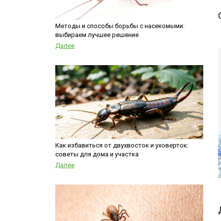
Шершни
места
Медведка
Холодный тум
Методы и способы борьбы с насекомыми:
выбираем лучшее решение
Дезинсекция помещений
Далее
Дезинсекция территорий
Вши
Чешуйницы
Паук
Многоквартирный дом
Жуки
Как избавиться от двухвосток и уховерток:
советы для дома и участка
Далее