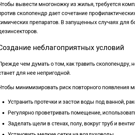
Чтобы вывести многоножку из жилья, требуется комп
против сколопендр дает сочетание профилактически
химических препаратов. В запущенных случаях для 
дезинсекторов.
Создание неблагоприятных условий
Прежде чем думать о том, как травить сколопендру, 
станет для нее непригодной.
Чтобы минимизировать риск повторного появления м
Устранить протечки и застои воды под ванной, рак
Регулярно проветривать помещение, использоват
Заделать щели в стенах, полу, вокруг труб и венти
Установить мелкие сетки на воздуховоды.