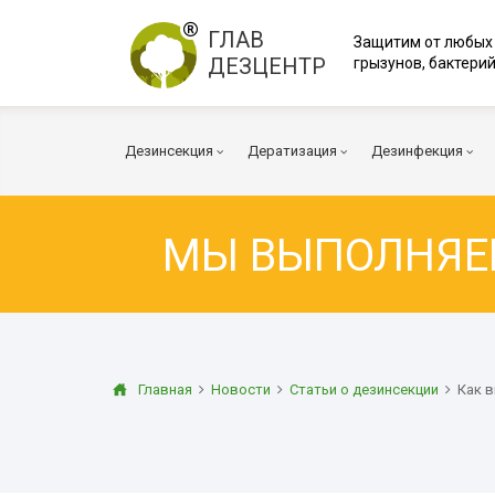
ГЛАВ
Защитим от любых
ДЕЗЦЕНТР
грызунов, бактерий
Дезинсекция
Дератизация
Дезинфекция
МЫ ВЫПОЛНЯ
Тараканы
Мыши
Коронавирус
Клопы
Крысы
Вирусы и бакт
Клещи
Дератизация помещений
Куриные клещи
Плесень
Муравьи
Дератизация территорий
Грибок
Главная
Новости
Статьи о дезинсекции
Как 
Блохи
Многоквартирный дом
Дезодорация
Осы
Транспорт
Огневка
Вентиляция