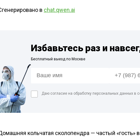
Дези
мага
Сгенерировано в
chat.qwen.ai
ан
Дези
Обра
Дези
Избавьтесь раз и навсе
Обра
цеха
Бесплатный выезд по Москве
Дези
Даю согласие на обработку персональных данных в с
Домашняя кольчатая сколопендра — частый «гость» 