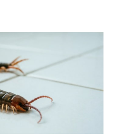
нфекция складов
тизация пищевого
ботка контейнерных
приятия
а
адок
нфекция
тизация офисов
дильников
нфекция предприятий
тизация складов
ой промышленности
ботка общежитий
тизация подвалов
нфекция медицинских
щений
тизация гостиниц
нфекция на молочных
приятиях
фекция бань и саун
нфекция пищевых
приятий
ботка аптек