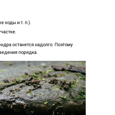
ходы и т. п.).
участке.
пендра останется надолго. Поэтому
ведения порядка.