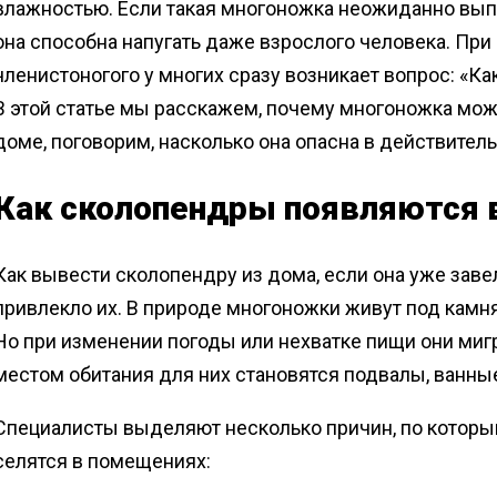
влажностью. Если такая многоножка неожиданно выпо
она способна напугать даже взрослого человека. При
членистоногого у многих сразу возникает вопрос: «Ка
В этой статье мы расскажем, почему многоножка мож
доме, поговорим, насколько она опасна в действитель
Как сколопендры появляются 
Как вывести сколопендру из дома, если она уже заве
привлекло их. В природе многоножки живут под камня
Но при изменении погоды или нехватке пищи они миг
местом обитания для них становятся подвалы, ванные
Специалисты выделяют несколько причин, по котор
селятся в помещениях: