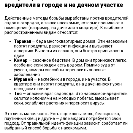
вредители в городе и на дачном участке
Действенные методы борьбы выработаны против вредителей
садов и огородов, а также насекомых, которые проникают в
помещение (например, на даче или в квартире). К наиболее
распространенным видам относятся:
Таракан
— беда многоквартирных домов. Эти насекомые
портят продукты, разносят инфекции и вызывают
аллергию. Вывести их сложно, они быстро привыкают к
ядам.
Комар
— сезонное бедствие. В дом они проникают легко,
особенно если рядом есть водоем. Помимо зуда от
укусов, комары способны переносить опасные
заболевания.
Муравей
— нахлебник и в городе, и на участке. В
квартире они портят продукты, а на даче наносят урон
посадкам в почве.
Тля
— опасный враг садовода. Это насекомое-вредитель
селится колониями на молодых побегах, высасывает
соки, ослабляет растения и переносит вирусы.
Это лишь малая часть. Есть еще клопы, моль, белокрылка,
паутинный клещ и другие — для каждого потребуется свой
подход. От правильной идентификации зависит, сработает ли
выбранный способ борьбы с насекомыми.