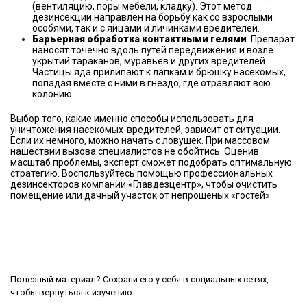
(вентиляцию, поры мебели, кладку). Этот метод
дезинсекции направлен на борьбу как со взрослыми
особями, так и с яйцами и личинками вредителей.
Барьерная обработка контактными гелями
. Препарат
наносят точечно вдоль путей передвижения и возле
укрытий тараканов, муравьев и других вредителей.
Частицы яда прилипают к лапкам и брюшку насекомых,
попадая вместе с ними в гнездо, где отравляют всю
колонию.
Выбор того, какие именно способы использовать для
уничтожения насекомых-вредителей, зависит от ситуации.
Если их немного, можно начать с ловушек. При массовом
нашествии вызова специалистов не обойтись. Оценив
масштаб проблемы, эксперт сможет подобрать оптимальную
стратегию. Воспользуйтесь помощью профессиональных
дезинсекторов компании «Главдезцентр», чтобы очистить
помещение или дачный участок от непрошеных «гостей».
Полезный материал? Сохрани его у себя в социальных сетях,
чтобы вернуться к изучению.