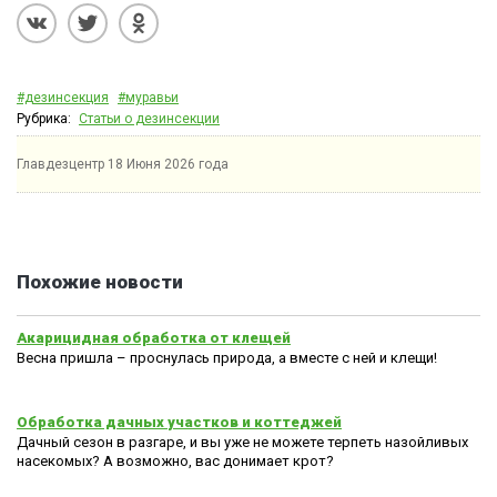
#дезинсекция
#муравьи
Рубрика:
Статьи о дезинсекции
Главдезцентр
18 Июня 2026 года
Похожие новости
Акарицидная обработка от клещей
Весна пришла – проснулась природа, а вместе с ней и клещи!
Обработка дачных участков и коттеджей
Дачный сезон в разгаре, и вы уже не можете терпеть назойливых
насекомых? А возможно, вас донимает крот?