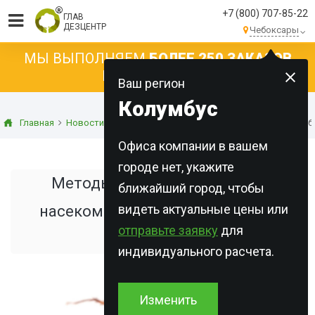
+7 (800) 707-85-22
ГЛАВ
ДЕЗЦЕНТР
Чебоксары
МЫ ВЫПОЛНЯЕМ
БОЛЕЕ 250 ЗАКАЗОВ
КАЖДЫЙ ДЕНЬ!
Ваш регион
Колумбус
Главная
Новости
Статьи о дезинсекции
Методы и способы б
Офиса компании в вашем
городе нет, укажите
Методы и способы борьбы с
ближайший город, чтобы
видеть актуальные цены или
насекомыми: выбираем лучшее
отправьте заявку
для
решение
индивидуального расчета.
Изменить