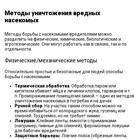
Методы уничтожения вредных
насекомых
Методы борьбы с насекомыми-вредителями можно
разделить на физические, химические, биологические и
агротехнические. Они могут работать как в связке, так и по
отдельности.
Физические/механические методы
Относительно простые и безопасные для людей способы
борьбы с насекомыми:
Термическая обработка
. Обработка паром или
кипятком убивает яйца и личинки клопов, тараканов и т.
п. Промораживание помещения зимой — один из методов
уничтожения насекомых в погребах и на дачах.
Ручной сбор
. На участке таким способом можно на
время избавиться от колорадского жука, гусениц или
слизней. Трудоемко, но не требует химии.
Ловушки
. Клейкие ленты, емкости с приманками
(например, пивные для слизней), феромонные ловушки
для бабочек-вредителей.
Защитные барьеры
. Ловчие пояса (обрезные ленты,