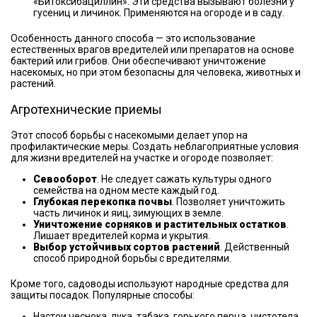
«Битоксибациллин». Эти средства вызывают болезни у
гусениц и личинок. Применяются на огороде и в саду.
Особенность данного способа — это использование
естественных врагов вредителей или препаратов на основе
бактерий или грибов. Они обеспечивают уничтожение
насекомых, но при этом безопасны для человека, животных и
растений.
Агротехнические приемы
Этот способ борьбы с насекомыми делает упор на
профилактические меры. Создать неблагоприятные условия
для жизни вредителей на участке и огороде позволяет:
Севооборот
. Не следует сажать культуры одного
семейства на одном месте каждый год.
Глубокая перекопка почвы
. Позволяет уничтожить
часть личинок и яиц, зимующих в земле.
Уничтожение сорняков и растительных остатков
.
Лишает вредителей корма и укрытия.
Выбор устойчивых сортов растений
. Действенный
способ природной борьбы с вредителями.
Кроме того, садоводы используют народные средства для
защиты посадок. Популярные способы:
Настои чеснока, лука, табака, горького перца, чистотела,