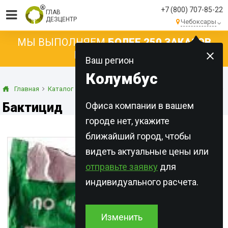
+7 (800) 707-85-22
ГЛАВ
ДЕЗЦЕНТР
Чебоксары
МЫ ВЫПОЛНЯЕМ
БОЛЕЕ 250 ЗАКАЗОВ
КАЖДЫЙ ДЕНЬ!
Ваш регион
Колумбус
Главная
Каталог
Средства против насекомых
Лаврициды
Бактицид
Офиса компании в вашем
городе нет, укажите
ближайший город, чтобы
видеть актуальные цены или
отправьте заявку
для
индивидуального расчета.
Изменить