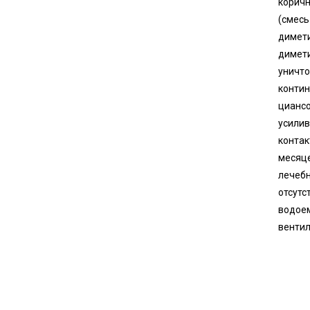
коричн
(смесь
димети
димети
уничто
контин
циансо
усилив
контак
месяце
лечебн
отсутс
водоем
вентил