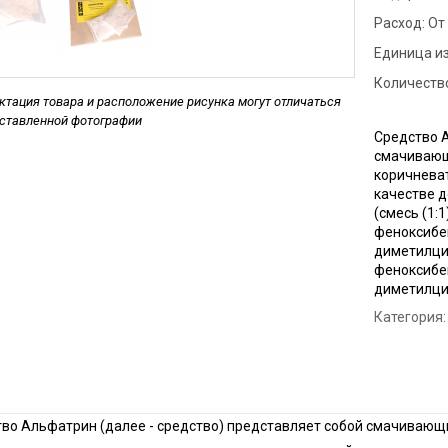
Дези
Расход:
От 
мага
ан
Единица и
Дези
Количество
Обра
тация товара и расположение рисунка могут отличаться
дставленной фотографии
Дези
Средство А
смачивающ
Обра
коричневат
цеха
качестве 
Дези
(смесь (1:
феноксибен
диметилцик
феноксибен
диметилци
Категория:
во Альфатрин (далее - средство) представляет собой смачивающи