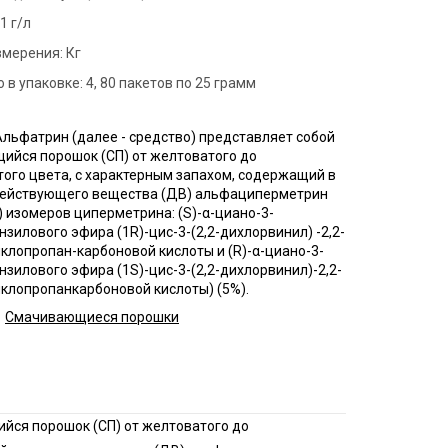
нфекция продуктовых
1 г/л
зинов
змерения:
Кг
нфекция спортзалов
 в упаковке:
4, 80 пакетов по 25 грамм
ботка рыбного цеха
нфекция ферм
льфатрин (далее - средство) представляет собой
ийся порошок (СП) от желтоватого до
ботка кондитерского
ого цвета, с характерным запахом, содержащий в
действующего вещества (ДВ) альфациперметрин
нфекция вагонов
1) изомеров циперметрина: (S)-α-циано-3-
зилового эфира (1R)-цис-3-(2,2-дихлорвинил) -2,2-
лопропан-карбоновой кислоты и (R)-α-циано-3-
зилового эфира (1S)-цис-3-(2,2-дихлорвинил)-2,2-
клопропанкарбоновой кислоты) (5%).
Смачивающиеся порошки
йся порошок (СП) от желтоватого до