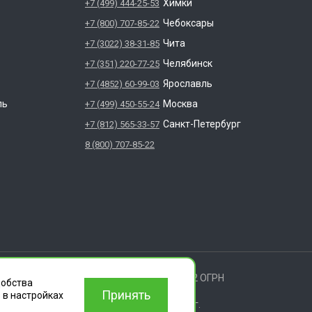
Химки
+7 (499) 444-25-53
Чебоксары
+7 (800) 707-85-22
Чита
+7 (3022) 38-31-85
Челябинск
+7 (351) 220-77-25
Ярославль
+7 (4852) 60-99-03
ль
Москва
+7 (499) 450-55-24
Санкт-Петербург
+7 (812) 565-33-57
8 (800) 707-85-22
ищены.
 ИЛЬИЧА ДОМ 14 КВ 11 ИНН: 6686112972 ОГРН
добства
Принять
 в настройках
вления деятельности согласно лицензии г.