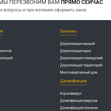
 МЫ ПЕРЕЗВОНИМ ВАМ
ПРЯМО СЕЙЧАС
е вопросы и при желании оформить заказ
ия
Грызуны
Дератизация мышей
 клопов
Дератизация крыс
 клещей
Дератизация помещений
Дератизация территорий
Многоквартирный дом
Дезинфекция
Коронавирус
Дезинфекция вирусов
Дезинфекция плесени