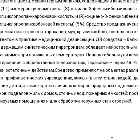
еватого цвета, с характерным запахом, содержащий в качестве 
 (1:1) изомеров циперметрина: (S)-α-циано-3-феноксибензилового э
лциклопропан-карбоновой кислоты и (R)-α-циано-3-феноксибензил
лциклопропанкарбоновой кислоты) (5%). Средство предназначено
жения синантропных тараканов, мух, крысиных блох, постельных 
гентом в практике медицинской дезинсекции. ДВ средства – белый
держащим синтетическим пиретроидам, обладает нейротропным 
ающимся при пониженных температурах. Полная гибель мух и кома
тирования с обработанной поверхностью, тараканов – через 48-72
в, остаточным действием.Средство применяют на объектах разли
о-профилактических учреждениях, жилых (в отсутствие людей), дет
твие детей, а также против личинок комаров природных водоемов
ов, подвалов жилых домов, сточных вод, пожарных емкостей; про
ируемых помещениях и для обработки наружных стен строений.