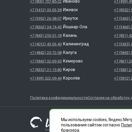
Иваново
+7 (800) 707-85-22
+7 (499) 4
Ижевск
+7 (3412) 33-03-38
+7 (8552) 
Иркутск
+7 (3952) 26-58-07
+7 (3463) 
Йошкар-Ола
+7 (8362) 34-74-45
+7 (3466) 
Казань
+7 (843) 255-51-18
+7 (831) 4
Калининград
+7 (4012) 43-03-40
+7 (3435) 
Калуга
+7 (4842) 20-72-08
+7 (3843) 
Кемерово
+7 (3842) 32-69-30
+7 (861) 2
Киров
+7 (8332) 21-15-80
+7 (383) 2
Королёв
+7 (499) 322-09-44
+7 (3812) 
Политика конфиденциальности
Согласие на обработку 
ГЛАВДЕЗЦЕНТР явл
ООО "СЛУЖБА ДЕЗИ
Мы используем cookies, Яндекс.Мет
1196658010020
пользования сайтом согласно
Поли
Лицензия 66.01.35
браузера.