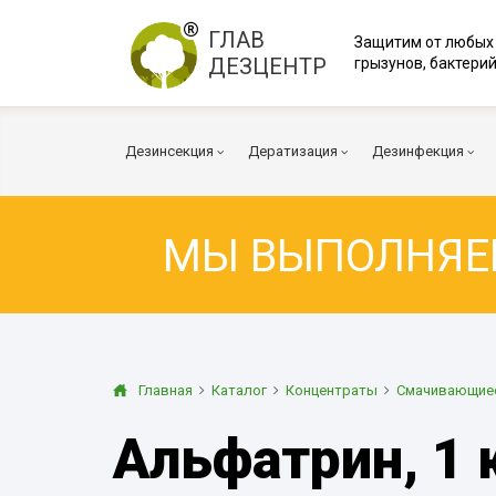
ГЛАВ
Защитим от любых
ДЕЗЦЕНТР
грызунов, бактерий
Дезинсекция
Дератизация
Дезинфекция
МЫ ВЫПОЛНЯ
Тараканы
Мыши
Коронавирус
Клопы
Крысы
Вирусы и бакт
Клещи
Дератизация помещений
Куриные клещи
Плесень
Муравьи
Дератизация территорий
Грибок
Главная
Каталог
Концентраты
Смачивающие
Блохи
Многоквартирный дом
Дезодорация
Альфатрин, 1 
Осы
Транспорт
Огневка
Вентиляция