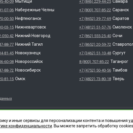
Мытищи
Самара
95-40-09
+7 (846) 229-44-25
Набережные Челны
Саранск
91-07-06
+7 (800) 707-85-22
Нефтеюганск
Саратов
70-00-50
+7 (8452) 39-77-69
Нижневартовск
Смоленск
30-03-15
+7 (4812) 51-57-76
Нижний Новгород
Сочи
2-050-42
+7 (862) 555-25-40
Нижний Тагил
Ставропо
47-88-77
+7 (8652) 20-59-72
Новокузнецк
Сургут
34-81-45
+7 (3462) 51-10-48
Новороссийск
Таганрог
06-60-08
8 (800) 707-85-22
Новосибирск
Тамбов
47-88-72
+7 (4752) 50-40-56
Омск
Тверь
20-81-15
+7 (4822) 73-80-18
данных
яется зарегистрированным товарным знаком. Все права защ
НФЕКЦИИ" 620012 СВЕРДЛОВСКАЯ ОБЛАСТЬ Г. ЕКАТЕРИНБУРГ, УЛ.
рику и иные сервисы для персонализации контента и повышения у
тике конфиденциальности
. Вы можете запретить обработку сookies
.003.Л.00046.12.24 (ЕРУЛ №Л064-00111-66/0161566). Место осущест