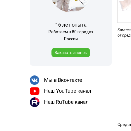
Шершни
места
Медведка
Холодный тум
Дезинсекция помещений
16 лет опыта
Комплек
Дезинсекция территорий
Работаем в 80 городах
от пре
России
Вши
Чешуйницы
Заказать звонок
Паук
Многоквартирный дом
Мы в Вконтакте
Жуки
Наш YouTube канал
Наш RuTube канал
Средст