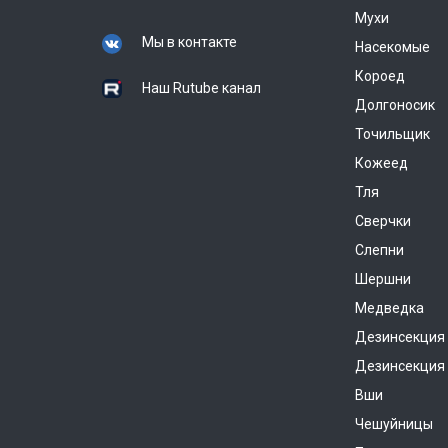
Мухи
Мы в контакте
Насекомые
Короед
Наш Rutube канал
Долгоносик
Точильщик
Кожеед
Тля
Сверчки
Слепни
Шершни
Медведка
Дезинсекция
Дезинсекция 
Вши
Чешуйницы