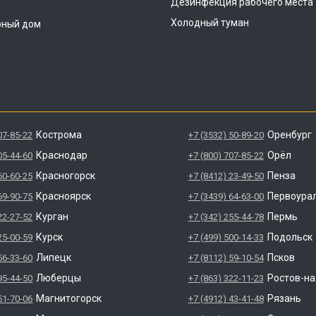
Дезинфекция рабочего места
Холодный туман
рный дом
Кострома
Оренбург
07-85-22
+7 (3532) 50-89-20
Краснодар
Орёл
05-44-60
+7 (800) 707-85-22
Красногорск
Пенза
60-60-25
+7 (8412) 23-49-50
Красноярск
Первоура
69-90-75
+7 (3439) 64-63-00
Курган
Пермь
22-27-52
+7 (342) 255-44-78
Курск
Подольск
25-00-59
+7 (499) 500-14-33
Липецк
Псков
56-33-60
+7 (8112) 59-10-54
Люберцы
Ростов-н
95-44-50
+7 (863) 322-11-23
Магнитогорск
Рязань
51-70-06
+7 (4912) 43-41-48