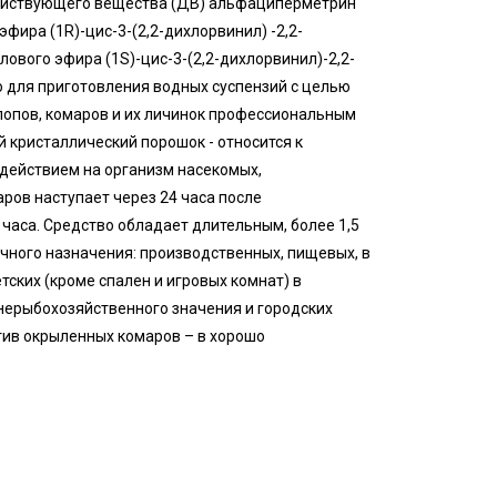
действующего вещества (ДВ) альфациперметрин
фира (1R)-цис-3-(2,2-дихлорвинил) -2,2-
ового эфира (1S)-цис-3-(2,2-дихлорвинил)-2,2-
 для приготовления водных суспензий с целью
клопов, комаров и их личинок профессиональным
 кристаллический порошок - относится к
действием на организм насекомых,
ров наступает через 24 часа после
 часа. Средство обладает длительным, более 1,5
чного назначения: производственных, пищевых, в
ских (кроме спален и игровых комнат) в
 нерыбохозяйственного значения и городских
тив окрыленных комаров – в хорошо