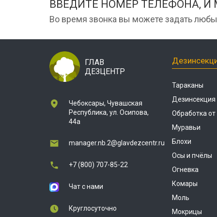
ВВЕДИТЕ НОМЕР ТЕЛЕФОНА, И
Во время звонка вы можете задать любы
Дезинсекц
ГЛАВ
ДЕЗЦЕНТР
Тараканы
Дезинсекция
Чебоксары, Чувашская
Республика, ул. Осипова,
Обработка от
44а
Муравьи
Блохи
manager.nb.2@glavdezcentr.ru
Осы и пчёлы
+7 (800) 707-85-22
Огневка
Комары
Чат с нами
Моль
Круглосуточно
Мокрицы