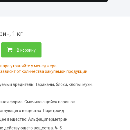
нфекция складов
тизация пищевого
ботка контейнерных
приятия
адок
нфекция
тизация офисов
ин, 1 кг
дильников
нфекция предприятий
тизация складов
ой промышленности
В корзину
ботка общежитий
тизация подвалов
овара уточняйте у менеджера
нфекция медицинских
зависит от количества закупемой продукции
щений
тизация гостиниц
нфекция на молочных
уемый вредитель:
Тараканы, блохи, клопы, мухи,
приятиях
фекция бань и саун
вная форма:
Смачивающийся порошок
нфекция пищевых
йствующего вещества:
Пиретроид
приятий
ее вещество:
Альфациперметрин
ботка аптек
е действующего вещества, %:
5