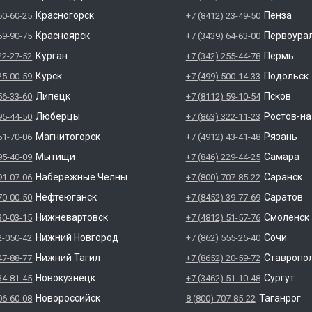
Красногорск
Пенза
60-60-25
+7 (8412) 23-49-50
Красноярск
Первоура
69-90-75
+7 (3439) 64-63-00
Курган
Пермь
22-27-52
+7 (342) 255-44-78
Курск
Подольск
25-00-59
+7 (499) 500-14-33
Липецк
Псков
56-33-60
+7 (8112) 59-10-54
Люберцы
Ростов-н
95-44-50
+7 (863) 322-11-23
Магнитогорск
Рязань
51-70-06
+7 (4912) 43-41-48
Мытищи
Самара
95-40-09
+7 (846) 229-44-25
Набережные Челны
Саранск
91-07-06
+7 (800) 707-85-22
Нефтеюганск
Саратов
70-00-50
+7 (8452) 39-77-69
Нижневартовск
Смоленск
30-03-15
+7 (4812) 51-57-76
Нижний Новгород
Сочи
2-050-42
+7 (862) 555-25-40
Нижний Тагил
Ставропо
47-88-77
+7 (8652) 20-59-72
Новокузнецк
Сургут
34-81-45
+7 (3462) 51-10-48
Новороссийск
Таганрог
06-60-08
8 (800) 707-85-22