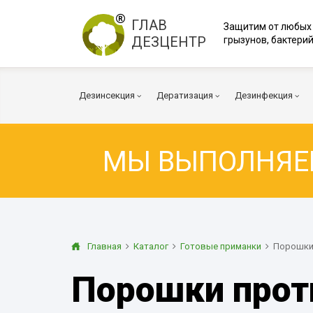
ГЛАВ
Защитим от любых
ДЕЗЦЕНТР
грызунов, бактерий
Дезинсекция
Дератизация
Дезинфекция
МЫ ВЫПОЛНЯ
Тараканы
Мыши
Коронавирус
Клопы
Крысы
Вирусы и бакт
Клещи
Дератизация помещений
Куриные клещи
Плесень
Муравьи
Дератизация территорий
Грибок
Главная
Каталог
Готовые приманки
Порошк
Блохи
Многоквартирный дом
Дезодорация
Порошки прот
Осы
Транспорт
Огневка
Вентиляция