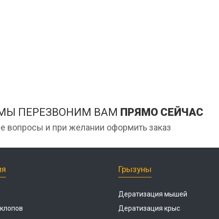
Дези
мага
ан
Дези
Обра
Дези
Обра
цеха
Дези
 МЫ ПЕРЕЗВОНИМ ВАМ
ПРЯМО СЕЙЧАС
е вопросы и при желании оформить заказ
ия
Грызуны
Дератизация мышей
 клопов
Дератизация крыс