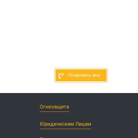
нфекция продуктовых
зинов
нфекция спортзалов
ботка рыбного цеха
нфекция ферм
ботка кондитерского
нфекция вагонов
Позвонить мне
Огнезащита
Юридическим Лицам