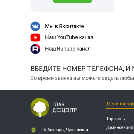
Шершни
места
Медведка
Холодный тум
Дезинсекция помещений
Мы в Вконтакте
Дезинсекция территорий
Наш YouTube канал
Вши
Наш RuTube канал
Чешуйницы
Паук
ВВЕДИТЕ НОМЕР ТЕЛЕФОНА, И
Многоквартирный дом
Во время звонка вы можете задать любы
Жуки
Дезинсекц
ГЛАВ
ДЕЗЦЕНТР
Тараканы
Дезинсекция
Чебоксары, Чувашская