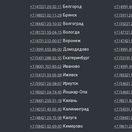
Белгород
+7 (4722) 20-52-11
+7 (499) 4
Брянск
+7 (4832) 32-11-28
+7 (391) 2
Волгоград
+7 (8442) 20-10-32
+7 (3522) 
Вологда
+7 (8172) 55-04-15
+7 (4712) 
Воронеж
+7 (473) 212-00-37
+7 (4742) 
Домодедово
+7 (499) 653-86-00
+7 (499) 4
Екатеринбург
+7 (343) 288-52-55
+7 (3519) 
Иваново
+7 (800) 707-85-22
+7 (499) 4
Ижевск
+7 (3412) 33-03-38
+7 (8552) 
Иркутск
+7 (3952) 26-58-07
+7 (3463) 
Йошкар-Ола
+7 (8362) 34-74-45
+7 (3466) 
Казань
+7 (843) 255-51-18
+7 (831) 4
Калининград
+7 (4012) 43-03-40
+7 (3435) 
Калуга
+7 (4842) 20-72-08
+7 (3843) 
Кемерово
+7 (3842) 32-69-30
+7 (861) 2