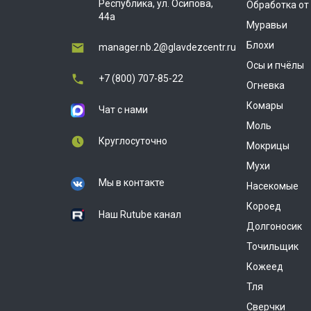
Республика, ул. Осипова,
Обработка от
44а
Муравьи
Блохи
manager.nb.2@glavdezcentr.ru
Осы и пчёлы
+7 (800) 707-85-22
Огневка
Комары
Чат с нами
Моль
Круглосуточно
Мокрицы
Мухи
Мы в контакте
Насекомые
Короед
Наш Rutube канал
Долгоносик
Точильщик
Кожеед
Тля
Сверчки