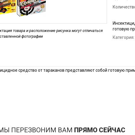
Дези
Количество
мага
ан
Дези
Инсектици
Обра
готовую пр
тация товара и расположение рисунка могут отличаться
дставленной фотографии
Категория:
Дези
Обра
цеха
Дези
ицидное средство от тараканов представляют собой готовую прим
 МЫ ПЕРЕЗВОНИМ ВАМ
ПРЯМО СЕЙЧАС