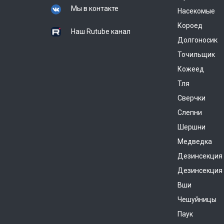
Мы в контакте
Насекомые
Короед
Наш Rutube канал
Долгоносик
Точильщик
Кожеед
Тля
Сверчки
Слепни
Шершни
Медведка
Дезинсекция
Дезинсекция 
Вши
Чешуйницы
Паук