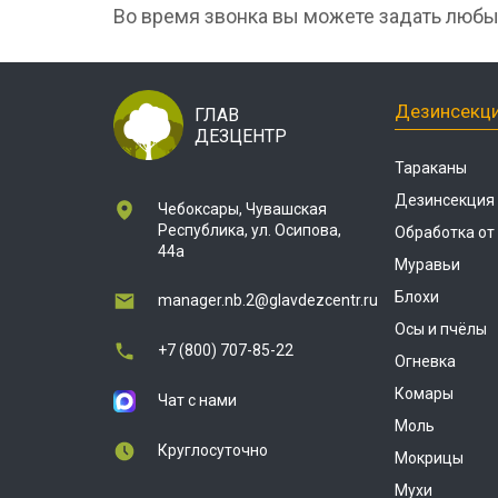
Во время звонка вы можете задать любы
Дезинсекц
ГЛАВ
ДЕЗЦЕНТР
Тараканы
Дезинсекция
Чебоксары, Чувашская
Республика, ул. Осипова,
Обработка от
44а
Муравьи
Блохи
manager.nb.2@glavdezcentr.ru
Осы и пчёлы
+7 (800) 707-85-22
Огневка
Комары
Чат с нами
Моль
Круглосуточно
Мокрицы
Мухи