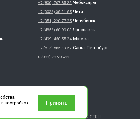
Чебоксары
+7 (800) 707-85-22
Чита
+7 (3022) 38-31-85
Челябинск
+7 (351) 220-77-25
Ярославль
+7 (4852) 60-99-03
ль
Москва
+7 (499) 450-55-24
Санкт-Петербург
+7 (812) 565-33-57
8 (800) 707-85-22
добства
Принять
 в настройках
ищены.
 ИЛЬИЧА ДОМ 14 КВ 11 ИНН: 6686112972 ОГРН
вления деятельности согласно лицензии г.