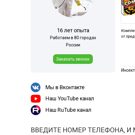
Шершни
места
Медведка
Холодный тум
Дезинсекция помещений
16 лет опыта
Комплек
Дезинсекция территорий
от пре
Работаем в 80 городах
Вши
России
Чешуйницы
Заказать звонок
Паук
Инсект
Многоквартирный дом
Жуки
Мы в Вконтакте
Наш YouTube канал
Наш RuTube канал
ВВЕДИТЕ НОМЕР ТЕЛЕФОНА, И