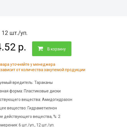
нфекция складов
тизация пищевого
ботка контейнерных
приятия
адок
нфекция
тизация офисов
 12 шт./уп.
дильников
нфекция предприятий
.52 р.
тизация складов
ой промышленности
В корзину
ботка общежитий
тизация подвалов
овара уточняйте у менеджера
нфекция медицинских
зависит от количества закупемой продукции
щений
тизация гостиниц
нфекция на молочных
уемый вредитель:
Тараканы
приятиях
вная форма:
Пластиковые диски
фекция бань и саун
йствующего вещества:
Амидогидразон
нфекция пищевых
ее вещество:
Гидраметилнон
приятий
е действующего вещества, %:
2
ботка аптек
змерения:
6 шт./уп., 12 шт./уп.