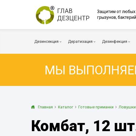
ГЛАВ
Защитим от любых
ДЕЗЦЕНТР
грызунов, бактерий
Дезинсекция
Дератизация
Дезинфекция
МЫ ВЫПОЛНЯ
Тараканы
Мыши
Коронавирус
Клопы
Крысы
Вирусы и бакт
Клещи
Дератизация помещений
Куриные клещи
Плесень
Муравьи
Дератизация территорий
Грибок
Главная
Каталог
Готовые приманки
Ловушки 
Блохи
Многоквартирный дом
Дезодорация
Комбат, 12 шт.
Осы
Транспорт
Огневка
Вентиляция