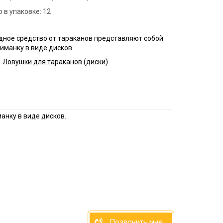
нфекция продуктовых
 в упаковке:
12
зинов
нфекция спортзалов
дное средство от тараканов представляют собой
ботка рыбного цеха
иманку в виде дисков.
Ловушки для тараканов (диски)
нфекция ферм
ботка кондитерского
нфекция вагонов
анку в виде дисков.
Позвонить мне