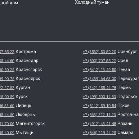
Холодный туман
рный дом
Кострома
Оренбург
07-85-22
+7 (3532) 50-89-20
Краснодар
Орёл
05-44-60
+7 (800) 707-85-22
Красногорск
Пенза
60-60-25
+7 (8412) 23-49-50
Красноярск
Первоура
69-90-75
+7 (3439) 64-63-00
Курган
Пермь
22-27-52
+7 (342) 255-44-78
Курск
Подольск
25-00-59
+7 (499) 500-14-33
Липецк
Псков
56-33-60
+7 (8112) 59-10-54
Люберцы
Ростов-н
95-44-50
+7 (863) 322-11-23
Магнитогорск
Рязань
51-70-06
+7 (4912) 43-41-48
Мытищи
Самара
95-40-09
+7 (846) 229-44-25