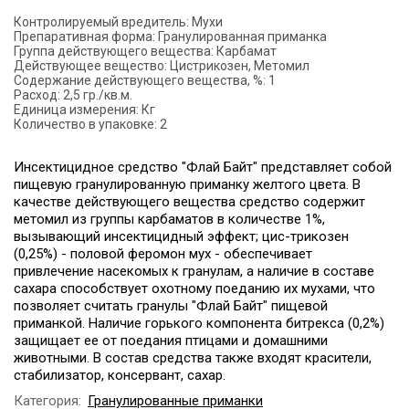
Контролируемый вредитель:
Мухи
Препаративная форма:
Гранулированная приманка
Группа действующего вещества:
Карбамат
Действующее вещество:
Цистрикозен, Метомил
Содержание действующего вещества, %:
1
Расход:
2,5 гр./кв.м.
Единица измерения:
Кг
Количество в упаковке:
2
Инсектицидное средство "Флай Байт" представляет собой
пищевую гранулированную приманку желтого цвета. В
качестве действующего вещества средство содержит
метомил из группы карбаматов в количестве 1%,
вызывающий инсектицидный эффект; цис-трикозен
(0,25%) - половой феромон мyx - обеспечивает
привлечение насекомых к гранулам, а наличие в составе
сахара способствует охотному поеданию их мухами, что
позволяет считать гранулы "Флай Байт" пищевой
приманкой. Наличие горького компонента битрекса (0,2%)
защищает ее от поедания птицами и домашними
животными. В состав средства также входят красители,
стабилизатор, консервант, сахар.
Категория:
Гранулированные приманки