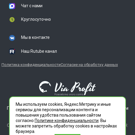
Чат с нами
Круглосуточно
Мы в контакте
Наш Rutube канал
Политика конфиденциальности
Согласие на обработку данных
Мы используем cookies, Яндекс.Метрику и иные
ГЛАВДЕЗЦЕНТР является зарегистрированным товарным
сервисы для персонализации контента и
знаком. Все права защищены.
повышения удобства пользования сайтом
ООО "СЛУЖБА ДЕЗИНФЕКЦИИ" 620012 СВЕРДЛОВСКАЯ
согласно
Политике конфиденциальности
. Вы
ОБЛАСТЬ Г. ЕКАТЕРИНБУРГ, УЛ. ИЛЬИЧА ДОМ 14 КВ 11 ИНН:
можете запретить обработку сookies в настройках
6686112972 ОГРН 1196658010020
браузера.