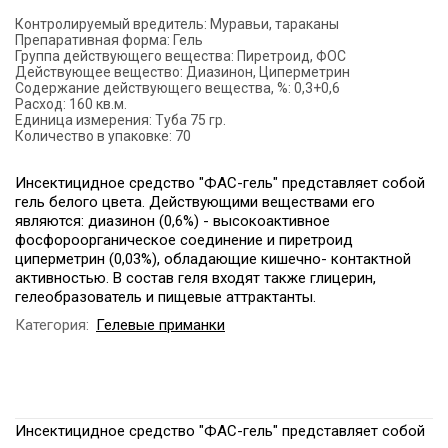
Контролируемый вредитель:
Муравьи, тараканы
Препаративная форма:
Гель
Группа действующего вещества:
Пиретроид, ФОС
Действующее вещество:
Диазинон, Циперметрин
Содержание действующего вещества, %:
0,3+0,6
Расход:
160 кв.м.
Единица измерения:
Туба 75 гр.
Количество в упаковке:
70
Инсектицидное средство "ФАС-гель" представляет собой
гель белого цвета. Действующими веществами его
являются: диазинон (0,6%) - высокоактивное
фосфороорганическое соединение и пиретроид
циперметрин (0,03%), обладающие кишечно- контактной
активностью. В состав геля входят также глицерин,
гелеобразователь и пищевые аттрактанты.
Категория:
Гелевые приманки
Инсектицидное средство "ФАС-гель" представляет собой