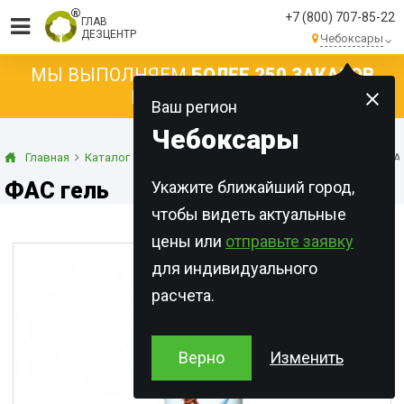
+7 (800) 707-85-22
ГЛАВ
ДЕЗЦЕНТР
Чебоксары
МЫ ВЫПОЛНЯЕМ
БОЛЕЕ 250 ЗАКАЗОВ
КАЖДЫЙ ДЕНЬ!
Ваш регион
Чебоксары
Главная
Каталог
Готовые приманки
Гелевые приманки
ФАС
ФАС гель
Укажите ближайший город,
чтобы видеть актуальные
цены или
отправьте заявку
для индивидуального
расчета.
Верно
Изменить