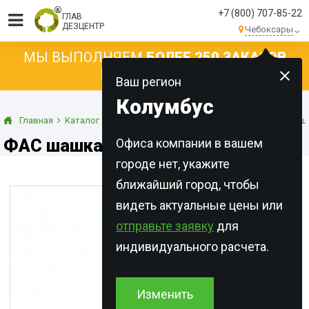
+7 (800) 707-85-22
ГЛАВ
ДЕЗЦЕНТР
Чебоксары
МЫ ВЫПОЛНЯЕМ
БОЛЕЕ 250 ЗАКАЗОВ
КАЖДЫЙ ДЕНЬ!
Ваш регион
Колумбус
Главная
Каталог
Инсектициды
Дымовые шашки
ФАС шаш
ФАС шашка
Офиса компании в вашем
городе нет, укажите
ближайший город, чтобы
видеть актуальные цены или
отправьте заявку
для
индивидуального расчета.
Изменить