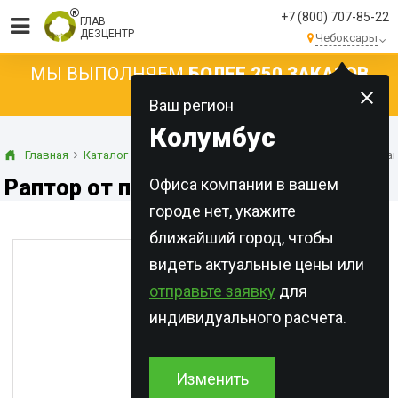
+7 (800) 707-85-22
ГЛАВ
ДЕЗЦЕНТР
Чебоксары
МЫ ВЫПОЛНЯЕМ
БОЛЕЕ 250 ЗАКАЗОВ
КАЖДЫЙ ДЕНЬ!
Ваш регион
Колумбус
Главная
Каталог
Инсектициды
Аэрозоли
Раптор от полза
Раптор от ползающих
Офиса компании в вашем
городе нет, укажите
ближайший город, чтобы
видеть актуальные цены или
отправьте заявку
для
индивидуального расчета.
Изменить