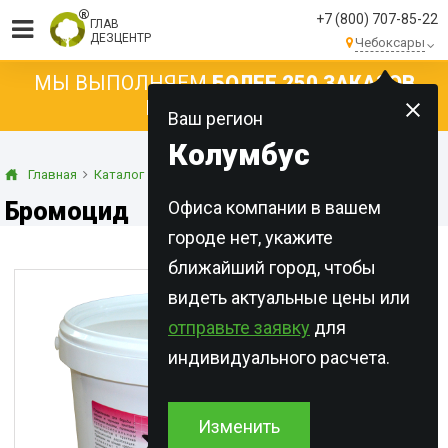
+7 (800) 707-85-22
ГЛАВ
ДЕЗЦЕНТР
Чебоксары
МЫ ВЫПОЛНЯЕМ
БОЛЕЕ 250 ЗАКАЗОВ
КАЖДЫЙ ДЕНЬ!
Ваш регион
Колумбус
Главная
Каталог
Концентраты
Гели
Бромоцид
Бромоцид
Офиса компании в вашем
городе нет, укажите
ближайший город, чтобы
видеть актуальные цены или
отправьте заявку
для
индивидуального расчета.
Изменить