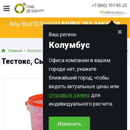
+7 (800) 707-85-22
ГЛАВ
ДЕЗЦЕНТР
Чебоксары
МЫ ВЫПОЛНЯЕМ
БОЛЕЕ 250 ЗАКАЗОВ
КАЖДЫЙ ДЕНЬ!
Ваш регион
Колумбус
Главная
Каталог
Готовые приманки
Мягкие брикеты
Тесто
Тестокс, Сыр, кг
Офиса компании в вашем
городе нет, укажите
ближайший город, чтобы
видеть актуальные цены или
отправьте заявку
для
индивидуального расчета.
Изменить