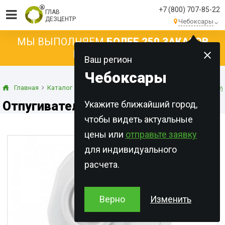
+7 (800) 707-85-22
ГЛАВ
ДЕЗЦЕНТР
Чебоксары
МЫ ВЫПОЛНЯЕМ
БОЛЕЕ 250 ЗАКАЗОВ
КАЖДЫЙ ДЕНЬ!
Ваш регион
Чебоксары
Главная
Каталог
Cредства для отпугивания насекомых и грыз
Отпугиватель LS-919
Укажите ближайший город,
чтобы видеть актуальные
цены или
отправьте заявку
для индивидуального
расчета.
Верно
Изменить