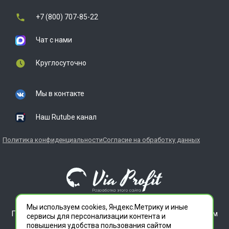
+7 (800) 707-85-22
Чат с нами
Круглосуточно
Мы в контакте
Наш Rutube канал
Политика конфиденциальности
Согласие на обработку данных
Мы используем cookies, Яндекс.Метрику и иные
ГЛАВДЕЗЦЕНТР является зарегистрированным товарным
сервисы для персонализации контента и
знаком. Все права защищены.
повышения удобства пользования сайтом