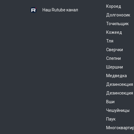
Короед
Наш Rutube канал
Долгоносик
Точильщик
Кожеед
Тля
Сверчки
Слепни
Шершни
Медведка
Дезинсекция
Дезинсекция 
Вши
Чешуйницы
Паук
Многокварти