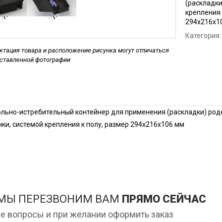
(раскладки
Дези
крепления 
мага
294х216х1
ан
Дези
Категория:
Обра
тация товара и расположение рисунка могут отличаться
дставленной фотографии
Дези
Обра
цеха
Дези
льно-истребительный контейнер для применения (раскладки) род
ки, системой крепления к полу, размер 294х216х106 мм
 МЫ ПЕРЕЗВОНИМ ВАМ
ПРЯМО СЕЙЧАС
е вопросы и при желании оформить заказ