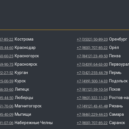
Кострома
Оренбург
07-85-22
+7 (3532) 50-89-20
Краснодар
Орёл
05-44-60
+7 (800) 707-85-22
Красногорск
Пенза
60-60-25
+7 (8412) 23-49-50
Красноярск
Первоура
69-90-75
+7 (3439) 64-63-00
Курган
Пермь
22-27-52
+7 (342) 255-44-78
Курск
Подольск
25-00-59
+7 (499) 500-14-33
Липецк
Псков
56-33-60
+7 (8112) 59-10-54
Люберцы
Ростов-н
95-44-50
+7 (863) 322-11-23
Магнитогорск
Рязань
51-70-06
+7 (4912) 43-41-48
Мытищи
Самара
95-40-09
+7 (846) 229-44-25
Набережные Челны
Саранск
91-07-06
+7 (800) 707-85-22