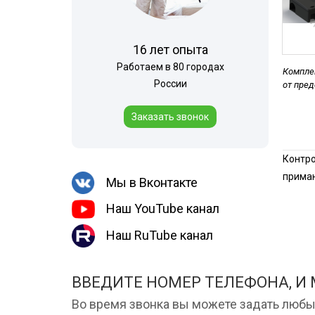
Шершни
места
Медведка
Холодный тум
16 лет опыта
Дезинсекция помещений
Работаем в 80 городах
Комплек
Дезинсекция территорий
России
от пре
Вши
Заказать звонок
Чешуйницы
Паук
Контро
Многоквартирный дом
приман
Мы в Вконтакте
Жуки
Наш YouTube канал
Наш RuTube канал
ВВЕДИТЕ НОМЕР ТЕЛЕФОНА, И
Во время звонка вы можете задать любы