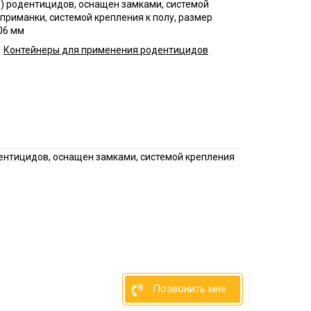
) родентицидов, оснащен замками, системой
нфекция продуктовых
приманки, системой крепления к полу, размер
зинов
06 мм
нфекция спортзалов
Контейнеры для применения родентицидов
ботка рыбного цеха
нфекция ферм
ботка кондитерского
нфекция вагонов
ентицидов, оснащен замками, системой крепления
Позвонить мне