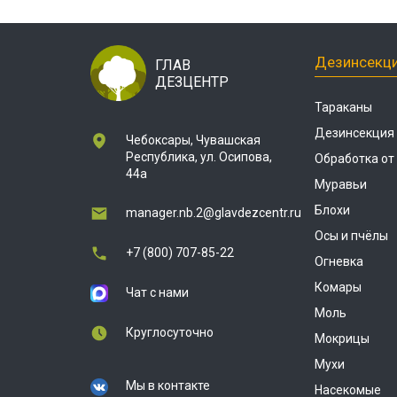
Дезинсекц
ГЛАВ
ДЕЗЦЕНТР
Тараканы
Дезинсекция
Чебоксары, Чувашская
Республика, ул. Осипова,
Обработка от
44а
Муравьи
Блохи
manager.nb.2@glavdezcentr.ru
Осы и пчёлы
+7 (800) 707-85-22
Огневка
Комары
Чат с нами
Моль
Круглосуточно
Мокрицы
Мухи
Мы в контакте
Насекомые