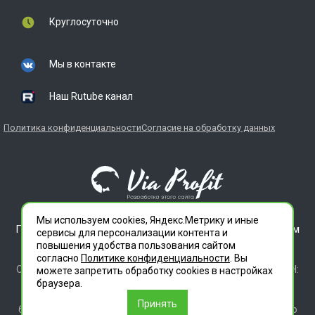
Круглосуточно
Мы в контакте
Наш Rutube канал
Политика конфиденциальности
Согласие на обработку данных
Мы используем cookies, Яндекс.Метрику и иные
ГЛАВДЕЗЦЕНТР является зарегистрированным товарным
сервисы для персонализации контента и
знаком. Все права защищены.
повышения удобства пользования сайтом
ООО "СЛУЖБА ДЕЗИНФЕКЦИИ" 620012 СВЕРДЛОВСКАЯ
согласно
Политике конфиденциальности
. Вы
ОБЛАСТЬ Г. ЕКАТЕРИНБУРГ, УЛ. ИЛЬИЧА ДОМ 14 КВ 11 ИНН:
можете запретить обработку сookies в настройках
6686112972 ОГРН 1196658010020
браузера.
Лицензия 66.01.35.003.Л.00046.12.24 (ЕРУЛ №Л064-00111-
Принять
66/0161566). Место осуществления деятельности согласно