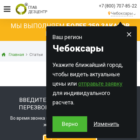
+7 (800) 707-85-22
ГЛАВ
ДЕЗЦЕНТР
Чебоксары
МЫ ВЫПОЛНЯЕМ
БОЛЕЕ 250 ЗАКАЗОВ
КАЖДЫЙ ДЕНЬ!
Ваш регион
Чебоксары
Главная
Статьи
Укажите ближайший город,
чтобы видеть актуальные
цены или
отправьте заявку
для индивидуального
ВВЕДИТЕ НОМЕР ТЕЛЕФОНА, И МЫ
расчета.
ПЕРЕЗВОНИМ ВАМ
ПРЯМО СЕЙЧАС
Во время звонка вы можете задать любые вопросы и при
Верно
Изменить
желании оформить заказ