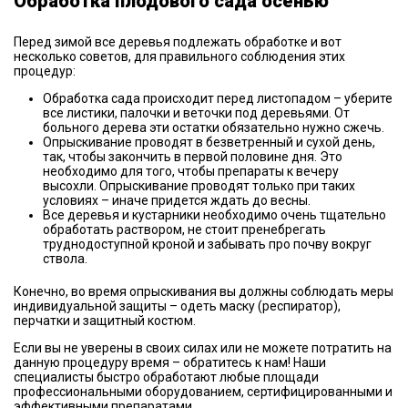
Обработка плодового сада осенью
Перед зимой все деревья подлежать обработке и вот
несколько советов, для правильного соблюдения этих
процедур:
Обработка сада происходит перед листопадом – уберите
все листики, палочки и веточки под деревьями. От
больного дерева эти остатки обязательно нужно сжечь.
Опрыскивание проводят в безветренный и сухой день,
так, чтобы закончить в первой половине дня. Это
необходимо для того, чтобы препараты к вечеру
высохли. Опрыскивание проводят только при таких
условиях – иначе придется ждать до весны.
Все деревья и кустарники необходимо очень тщательно
обработать раствором, не стоит пренебрегать
труднодоступной кроной и забывать про почву вокруг
ствола.
Конечно, во время опрыскивания вы должны соблюдать меры
индивидуальной защиты – одеть маску (респиратор),
перчатки и защитный костюм.
Если вы не уверены в своих силах или не можете потратить на
данную процедуру время – обратитесь к нам! Наши
специалисты быстро обработают любые площади
профессиональными оборудованием, сертифицированными и
эффективными препаратами.