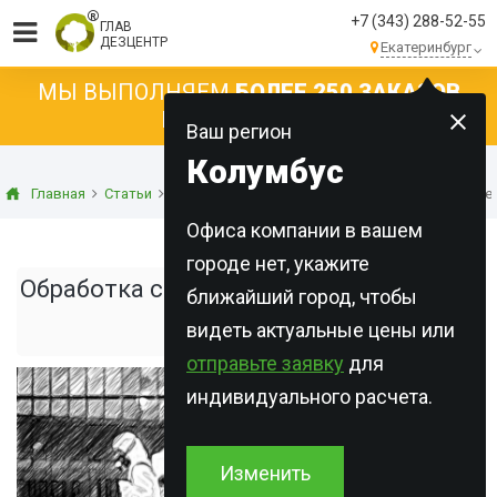
+7 (343) 288-52-55
ГЛАВ
ДЕЗЦЕНТР
Екатеринбург
МЫ ВЫПОЛНЯЕМ
БОЛЕЕ 250 ЗАКАЗОВ
КАЖДЫЙ ДЕНЬ!
Ваш регион
Колумбус
Главная
Статьи
Дезинсекция
Обработка сада осенью от вре
Офиса компании в вашем
городе нет, укажите
Обработка сада осенью от вредителей
ближайший город, чтобы
видеть актуальные цены или
и болезней
отправьте заявку
для
индивидуального расчета.
Изменить