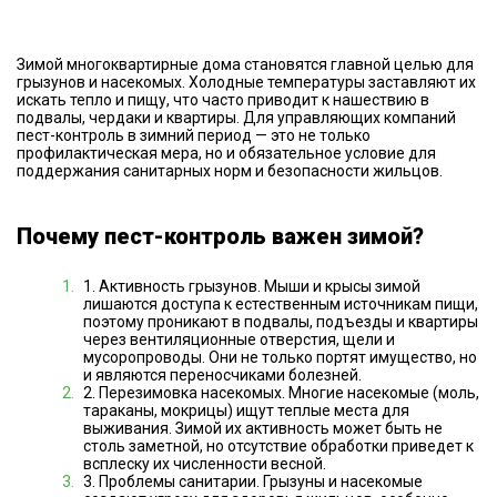
Зимой многоквартирные дома становятся главной целью для
грызунов и насекомых. Холодные температуры заставляют их
искать тепло и пищу, что часто приводит к нашествию в
подвалы, чердаки и квартиры. Для управляющих компаний
пест-контроль в зимний период — это не только
профилактическая мера, но и обязательное условие для
поддержания санитарных норм и безопасности жильцов.
Почему пест-контроль важен зимой?
1. Активность грызунов. Мыши и крысы зимой
лишаются доступа к естественным источникам пищи,
поэтому проникают в подвалы, подъезды и квартиры
через вентиляционные отверстия, щели и
мусоропроводы. Они не только портят имущество, но
и являются переносчиками болезней.
2. Перезимовка насекомых. Многие насекомые (моль,
тараканы, мокрицы) ищут теплые места для
выживания. Зимой их активность может быть не
столь заметной, но отсутствие обработки приведет к
всплеску их численности весной.
3. Проблемы санитарии. Грызуны и насекомые