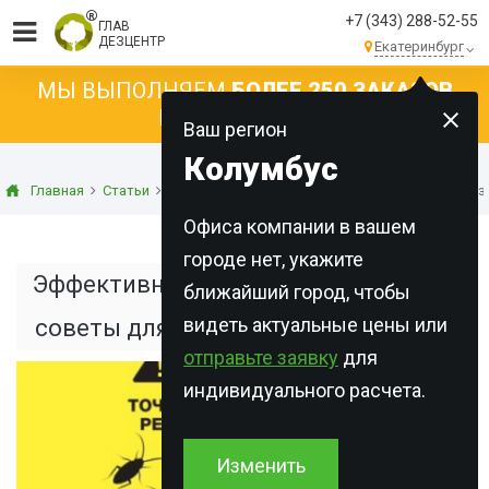
+7 (343) 288-52-55
ГЛАВ
ДЕЗЦЕНТР
Екатеринбург
МЫ ВЫПОЛНЯЕМ
БОЛЕЕ 250 ЗАКАЗОВ
КАЖДЫЙ ДЕНЬ!
Ваш регион
Колумбус
Главная
Статьи
Дезинсекция
Эффективный пест-контроль з
Офиса компании в вашем
городе нет, укажите
Эффективный пест-контроль зимой:
ближайший город, чтобы
видеть актуальные цены или
советы для управляющих компаний
отправьте заявку
для
индивидуального расчета.
Изменить