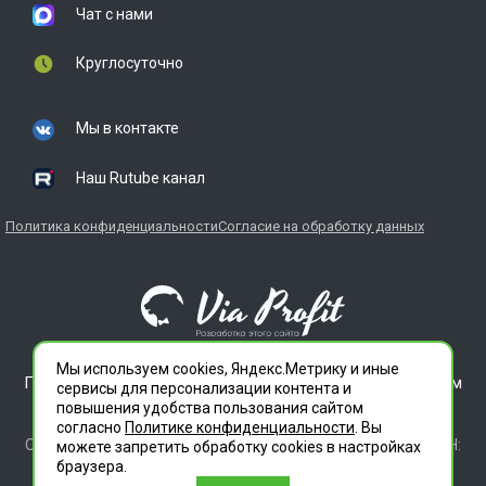
Чат с нами
Круглосуточно
Мы в контакте
Наш Rutube канал
Политика конфиденциальности
Согласие на обработку данных
Мы используем cookies, Яндекс.Метрику и иные
ГЛАВДЕЗЦЕНТР является зарегистрированным товарным
сервисы для персонализации контента и
знаком. Все права защищены.
повышения удобства пользования сайтом
ООО "СЛУЖБА ДЕЗИНФЕКЦИИ" 620012 СВЕРДЛОВСКАЯ
согласно
Политике конфиденциальности
. Вы
ОБЛАСТЬ Г. ЕКАТЕРИНБУРГ, УЛ. ИЛЬИЧА ДОМ 14 КВ 11 ИНН:
можете запретить обработку сookies в настройках
6686112972 ОГРН 1196658010020
браузера.