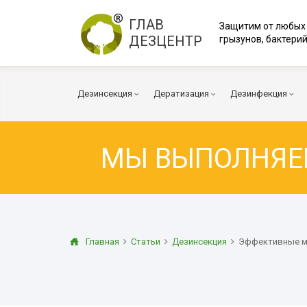
ГЛАВ
Защитим от любых
ДЕЗЦЕНТР
грызунов, бактерий
Дезинсекция
Дератизация
Дезинфекция
МЫ ВЫПОЛНЯ
Тараканы
Мыши
Вирусы и Бакт
Клопы
Крысы
Коронавирус
Клещи
Дератизация помещений
Куриные клещи
Плесень
Муравьи
Дератизация территорий
Грибок
Главная
Статьи
Дезинсекция
Эффективные м
Блохи
Многоквартирный дом
Транспорт
Осы
Вентиляция
Огневка
Дезинфекция 