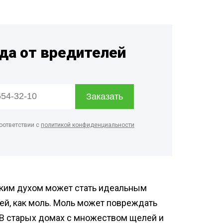
дприятий
енности
ицинских
гда от вредителей
евых
рм
дуктовых
оответствии с
политикой конфиденциальности
о цеха
терского
ским духом может стать идеальным
лей, как моль. Моль может повреждать
 В старых домах с множеством щелей и