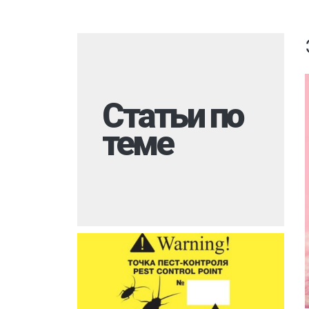
Комары
Вызов на дом
Моль
Многоквартир
Мокрицы
Дезинфекция 
Мухи
При инфекцио
заболеваниях
Статьи по
Мошки
Обработка ме
теме
Короед
Обработка му
Кожеед
контейнеров
Шершни
Санитарная об
территории
Тля
Горячий туман
Точильщик
Холодный тум
Долгоносик
Теплицы
Сверчки
Туалеты и ван
Слепни
Дезинфекция р