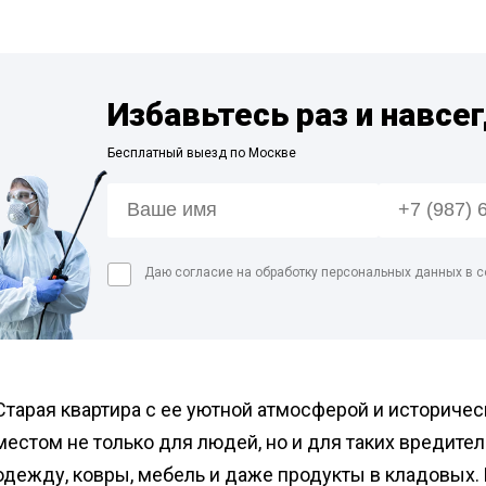
Дезинфекция пре
мясной промышл
Дезинфекция мед
помещений
Избавьтесь раз и навсе
Дезинфекция пищ
Бесплатный выезд по Москве
предприятий
Обработка аптек
Дезинфекция фе
Дезинфекция про
Даю согласие на обработку персональных данных в с
магазинов
Обработка рыбног
Обработка конди
цеха
Старая квартира с ее уютной атмосферой и историче
местом не только для людей, но и для таких вредите
одежду, ковры, мебель и даже продукты в кладовых.