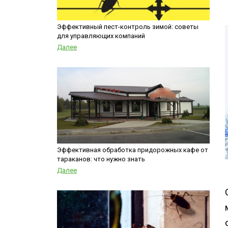
Медведка
места
Гербицидная обработка
Борщевик
Эффективный пест-контроль зимой: советы
для управляющих компаний
Дезинсекция помещений
Далее
Дезинсекция территорий
Вши
Чешуйницы
Жуки
Многоквартирный дом
Паук
Эффективная обработка придорожных кафе от
тараканов: что нужно знать
Далее