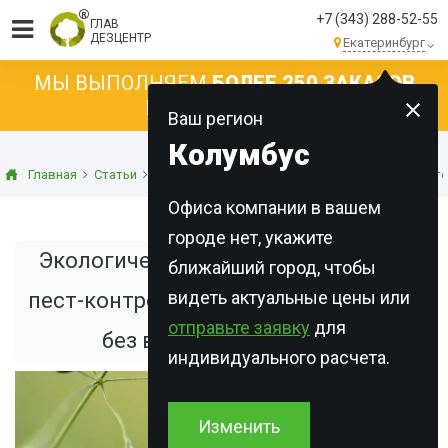
+7 (343) 288-52-55
ГЛАВ
ДЕЗЦЕНТР
Екатеринбург
МЫ ВЫПОЛНЯЕМ
БОЛЕЕ 250 ЗАКАЗОВ
КАЖДЫЙ ДЕНЬ!
Ваш регион
Колумбус
Главная
Статьи
Дезинсекция
Экологически безопасные мето
Офиса компании в вашем
городе нет, укажите
Экологически безопасные методы
ближайший город, чтобы
видеть актуальные цены или
пест-контроля: эффективная защита
отправьте заявку
для
без вреда для природы
индивидуального расчета.
Изменить