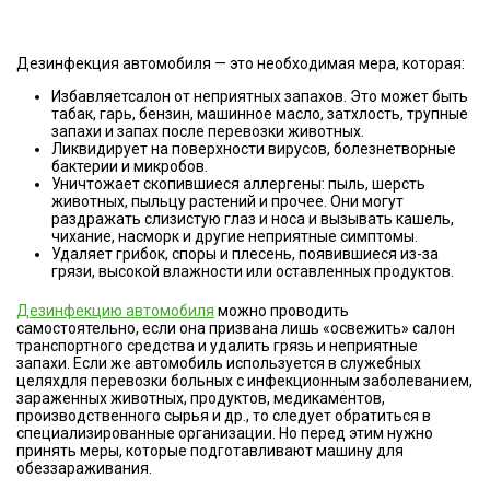
Дезинфекция автомобиля — это необходимая мера, которая:
Избавляетсалон от неприятных запахов. Это может быть
табак, гарь, бензин, машинное масло, затхлость, трупные
запахи и запах после перевозки животных.
Ликвидирует на поверхности вирусов, болезнетворные
бактерии и микробов.
Уничтожает скопившиеся аллергены: пыль, шерсть
животных, пыльцу растений и прочее. Они могут
раздражать слизистую глаз и носа и вызывать кашель,
чихание, насморк и другие неприятные симптомы.
Удаляет грибок, споры и плесень, появившиеся из-за
грязи, высокой влажности или оставленных продуктов.
Дезинфекцию автомобиля
можно проводить
самостоятельно, если она призвана лишь «освежить» салон
транспортного средства и удалить грязь и неприятные
запахи. Если же автомобиль используется в служебных
целяхдля перевозки больных с инфекционным заболеванием,
зараженных животных, продуктов, медикаментов,
производственного сырья и др., то следует обратиться в
специализированные организации. Но перед этим нужно
принять меры, которые подготавливают машину для
обеззараживания.