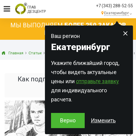
+7 (343) 288-52-55
ГЛАВ
ДЕЗЦЕНТР
Екатеринбург
МЫ ВЫПОЛНЯЕМ
БОЛЕЕ 250 ЗАКАЗОВ
КАЖДЫЙ ДЕНЬ!
Ваш регион
Екатеринбург
Главная
Статьи
Дезинфекция
Как подготовить автомобиль 
Укажите ближайший город,
чтобы видеть актуальные
Как подготовить автомобиль к
цены или
отправьте заявку
для индивидуального
дезинфекции
расчета.
Верно
Изменить