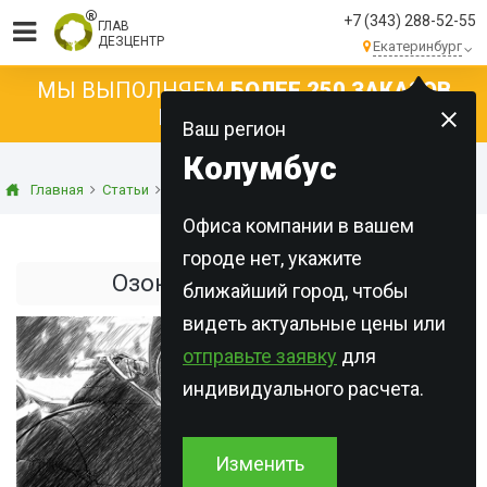
+7 (343) 288-52-55
ГЛАВ
ДЕЗЦЕНТР
Екатеринбург
МЫ ВЫПОЛНЯЕМ
БОЛЕЕ 250 ЗАКАЗОВ
КАЖДЫЙ ДЕНЬ!
Ваш регион
Колумбус
Главная
Статьи
Дезинфекция
Озонирование воздуха
Офиса компании в вашем
городе нет, укажите
Озонирование воздуха
ближайший город, чтобы
видеть актуальные цены или
отправьте заявку
для
индивидуального расчета.
Изменить