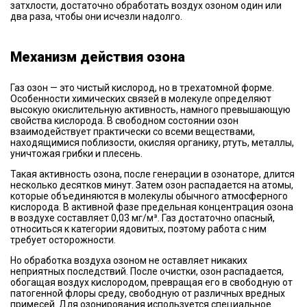
затхлости, достаточно обработать воздух озоном один или
два раза, чтобы они исчезли надолго.
Механизм действия озона
Газ озон — это чистый кислород, но в трехатомной форме.
Особенности химических связей в молекуле определяют
высокую окислительную активность, намного превышающую
свойства кислорода. В свободном состоянии озон
взаимодействует практически со всеми веществами,
находящимися поблизости, окисляя органику, ртуть, металлы,
уничтожая грибки и плесень.
Такая активность озона, после генерации в озонаторе, длится
несколько десятков минут. Затем озон распадается на атомы,
которые объединяются в молекулы обычного атмосферного
кислорода. В активной фазе предельная концентрация озона
в воздухе составляет 0,03 мг/м³. Газ достаточно опасный,
относиться к категории ядовитых, поэтому работа с ним
требует осторожности.
Но обработка воздуха озоном не оставляет никаких
неприятных последствий. После очистки, озон распадается,
обогащая воздух кислородом, превращая его в свободную от
патогенной флоры среду, свободную от различных вредных
примесей. Для озонирования используется специальное