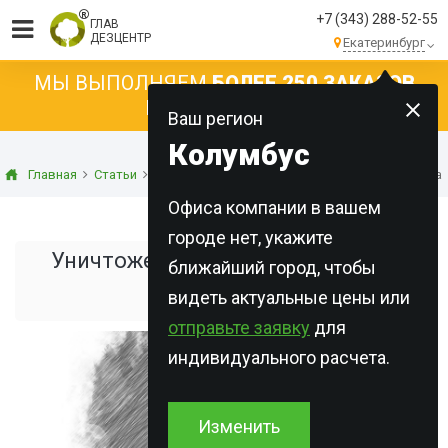
+7 (343) 288-52-55
ГЛАВ
ДЕЗЦЕНТР
Екатеринбург
МЫ ВЫПОЛНЯЕМ
БОЛЕЕ 250 ЗАКАЗОВ
КАЖДЫЙ ДЕНЬ!
Ваш регион
Колумбус
Главная
Статьи
Дезинфекция
Уничтожение плесени и грибка 
Офиса компании в вашем
городе нет, укажите
Уничтожение плесени и грибка в
ближайший город, чтобы
видеть актуальные цены или
квартире
отправьте заявку
для
индивидуального расчета.
Изменить