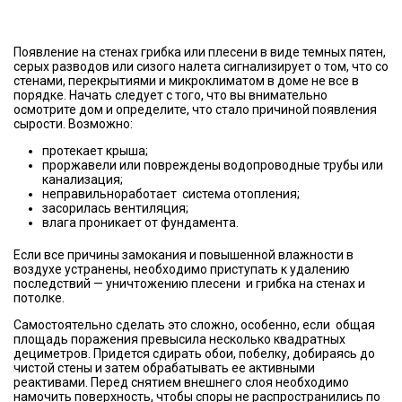
Появление на стенах грибка или плесени в виде темных пятен,
серых разводов или сизого налета сигнализирует о том, что со
стенами, перекрытиями и микроклиматом в доме не все в
порядке. Начать следует с того, что вы внимательно
осмотрите дом и определите, что стало причиной появления
сырости. Возможно:
протекает крыша;
проржавели или повреждены водопроводные трубы или
канализация;
неправильноработает система отопления;
засорилась вентиляция;
влага проникает от фундамента.
Если все причины замокания и повышенной влажности в
воздухе устранены, необходимо приступать к удалению
последствий — уничтожению плесени и грибка на стенах и
потолке.
Самостоятельно сделать это сложно, особенно, если общая
площадь поражения превысила несколько квадратных
дециметров. Придется сдирать обои, побелку, добираясь до
чистой стены и затем обрабатывать ее активными
реактивами. Перед снятием внешнего слоя необходимо
намочить поверхность, чтобы споры не распространились по