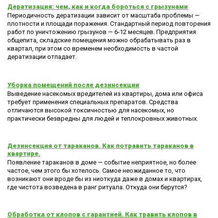
Дератизация: чем, как и когда бороться с грызунами
Периодичность дератизации зависит от масштаба проблемы —
плотности и площади поражения. Стандартный период повторения
работ по уничтожению грызунов — 6-12 месяцев. Предприятия
общепита, складские помещения можно обрабатывать раз в
квартал, при этом со временем необходимость в частой
дератизации отпадает.
Уборка помещений после дезинсекции
Выведение насекомых вредителей из квартиры, дома или офиса
требует применения специальных препаратов. Средства
отличаются высокой токсичностью для насекомых, но
практически безвредны для людей и теплокровных животных.
Дезинсекция от тараканов. Как потравить тараканов в
квартире.
Появление тараканов в доме — событие неприятное, но более
частое, чем этого бы хотелось. Самое неожиданное то, что
возникают они вроде бы из ниоткуда даже в домах и квартирах,
где чистота возведена в ранг ритуала. Откуда они берутся?
Обработка от клопов с гарантией. Как травить клопов в