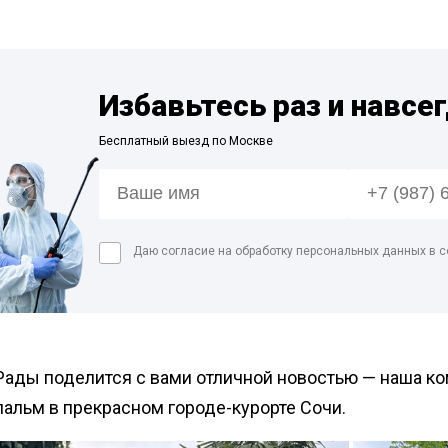
Дезинфекция пре
мясной промышл
Дезинфекция мед
помещений
Избавьтесь раз и навсе
Дезинфекция пищ
Бесплатный выезд по Москве
предприятий
Обработка аптек
Дезинфекция фе
Дезинфекция про
Даю согласие на обработку персональных данных в с
магазинов
Обработка рыбног
Обработка конди
цеха
Рады поделится с вами отличной новостью — наша ко
пальм в прекрасном городе-курорте Сочи.