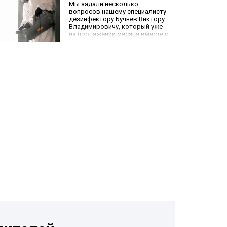
Мы задали несколько
вопросов нашему специалисту -
дезинфектору Бучнев Виктору
Владимировичу, который уже
на протяжении месяца вместе с
командой «Главдезцентра»
занимается дезинфекцией
подъездов жилых домов в
городе Краснодаре.