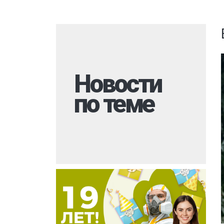
Комары
Вызов на дом
Моль
Многоквартир
Мокрицы
Дезинфекция 
Мухи
При инфекцио
заболеваниях
Новости
Мошки
Обработка ме
по теме
Короед
Обработка му
Кожеед
контейнеров
Шершни
Санитарная об
территории
Тля
Горячий туман
Точильщик
Холодный тум
Долгоносик
Теплицы
Сверчки
Туалеты и ван
Слепни
Дезинфекция р