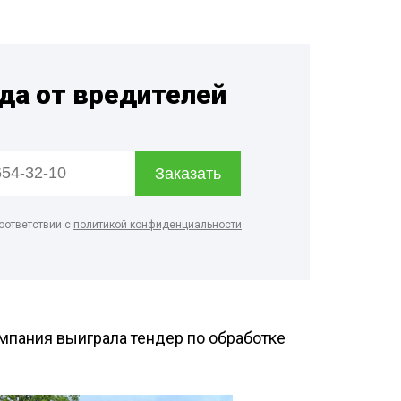
дприятий
енности
ицинских
гда от вредителей
евых
рм
дуктовых
оответствии с
политикой конфиденциальности
о цеха
терского
мпания выиграла тендер по обработке