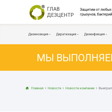
ГЛАВ
Защитим от любых
ДЕЗЦЕНТР
грызунов, бактерий
Дезинсекция
Дератизация
Дезинфекция
МЫ ВЫПОЛНЯ
Тараканы
Мыши
Вирусы и Бакт
Клопы
Крысы
Коронавирус
Клещи
Дератизация помещений
Куриные клещи
Плесень
Муравьи
Дератизация территорий
Грибок
Главная
Новости
Новости компании
Выиграл
Блохи
Многоквартирный дом
Транспорт
Осы
Вентиляция
Огневка
Дезинфекция 