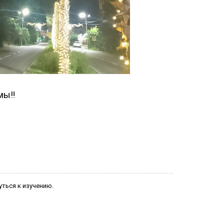
мы‼️
уться к изучению.