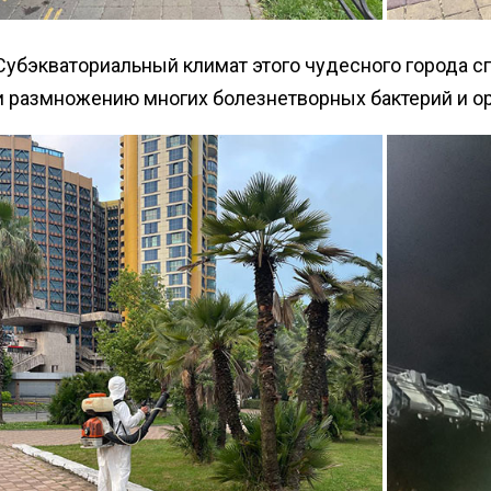
Субэкваториальный климат этого чудесного города 
и размножению многих болезнетворных бактерий и о