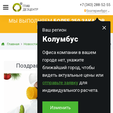
+7 (343) 288-52-55
ГЛАВ
ДЕЗЦЕНТР
Екатеринбург
МЫ ВЫПОЛНЯЕМ
БОЛЕЕ 250 ЗАКАЗОВ
КАЖДЫЙ ДЕНЬ!
Ваш регион
Колумбус
Главная
Новости
Новости компании
Поздравляем с Новым 
Офиса компании в вашем
городе нет, укажите
Поздравляем с Новым годом!
ближайший город, чтобы
видеть актуальные цены или
отправьте заявку
для
индивидуального расчета.
Изменить