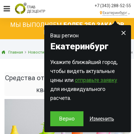
+7 (343) 288-52-55
ГЛАВ
ДЕЗЦЕНТР
Екатеринбург
МЫ ВЫПОЛНЯЕМ
БОЛЕЕ 250 ЗАКАЗОВ
КАЖДЫЙ ДЕНЬ!
Ваш регион
Екатеринбург
Главная
Новости
Статьи о дезинсекции
Средства от насеком
Укажите ближайший город,
чтобы видеть актуальные
Средства от насекомых для обработки
цены или
отправьте заявку
для индивидуального
квартиры и участка
расчета.
Верно
Изменить