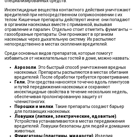
специализированных средств.
Инсектицидные вещества контактного действия уничтожают
вредителей при непосредственном соприкосновении с их
телом. Кишечные препараты действуют иначе: они попадают
в организм насекомых вместе с приманкой, вызывая
отравление и паралич. Отдельно стоит отметить фумиганты —
газообразные препараты. Они проникают в организм
насекомых через дыхательную систему. Их распыляют
непосредственно в местах скопления вредителей.
Среди основных видов препаратов, которые помогут
избавиться от нежелательных гостей в доме, можно назвать:
Аэрозоли
. Это быстрый способ уничтожения вредных
насекомых. Препараты распыляются в местах обитания
вредителей. После обработки требуется проветривание.
Гели.
Эти средства наносятся точечно вдоль плинтусов
и путей передвижения насекомых
и сохраняют
инсектицидные свойства в течение нескольких недель,
обеспечивая пролонгированную защиту от
членистоногих.
Порошки и мелки
. Такие препараты создают барьер
для ползающих насекомых.
Ловушки (липкие, электрические, ядовитые)
.
Устройства устанавливаются в местах передвижения
вредителей. Ловушки безопасны для людей и домашних
животных.
Фумигаторы (пластины, жидкости)
. Изделия