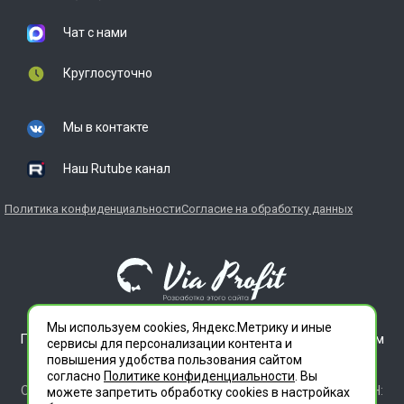
Чат с нами
Круглосуточно
Мы в контакте
Наш Rutube канал
Политика конфиденциальности
Согласие на обработку данных
Мы используем cookies, Яндекс.Метрику и иные
ГЛАВДЕЗЦЕНТР является зарегистрированным товарным
сервисы для персонализации контента и
знаком. Все права защищены.
повышения удобства пользования сайтом
ООО "СЛУЖБА ДЕЗИНФЕКЦИИ" 620012 СВЕРДЛОВСКАЯ
согласно
Политике конфиденциальности
. Вы
ОБЛАСТЬ Г. ЕКАТЕРИНБУРГ, УЛ. ИЛЬИЧА ДОМ 14 КВ 11 ИНН:
можете запретить обработку сookies в настройках