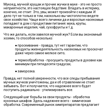
Мукоед, мучной хрущак и прочие жучки в муке - это не просто
неприятности, это настоящее бедствие. Впадать в истерику,
конечно, не стоит. Это, увы, может произойти с каждым. И
дело тут не только в том, насколько вы чистоплотно ведете
свое хозяйство. Чаще всего личинки да и взрослые насекомые
попадают в дом с продуктами питания: мука, крупы,
макаронные изделия, чай, сухофрукты и т.д.
Что же делать, если завелся мучной жук? Если вы экономный
хозяин, то способов несколько:
● просеивание - правда, тут нет гарантии, что
продукты жизнедеятельность насекомых не проскочат
даже через самое мелкое сито;
● термообработка - просушить продукты в духовке как
минимум при пятидесяти градусах;
● заморозка.
Правда, нет полной уверенности, что все следы пребывания
мучных жучков уничтожены, да и об отравлении не стоит
забывать. Вот и получается, что надежнее всего будет
поступить радикально - утилизировать все.
Следующий шаг борьбы за свои продукты - обработка
кухонных шкафов. Здесь надежнее всего - химическая
обработка. Современный рынок химпрепаратов предлагает