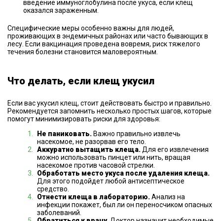
введение иммуноглобулина после укуса, если клещ
оказался зараженным.
Специфические меры особенно важны для людей,
проживающих в эндемичных районах или часто бывающих в
лесу. Если вакцинация проведена вовремя, риск тяжелого
течения болезни становится маловероятным.
Что делать, если клещ укусил
Если вас укусил клещ, стоит действовать быстро и правильно.
Рекомендуется запомнить несколько простых шагов, которые
помогут минимизировать риски для здоровья:
Не паниковать.
Важно правильно извлечь
насекомое, не разорвав его тело.
Аккуратно вытащить клеща.
Для его извлечения
можно использовать пинцет или нить, вращая
насекомое против часовой стрелки.
Обработать место укуса после удаления клеща.
Для этого подойдет любой антисептическое
средство.
Отнести клеща в лабораторию.
Анализ на
инфекции покажет, был ли он переносчиком опасных
заболеваний.
Обратиться к врачу
. Доктор назначит необходимые