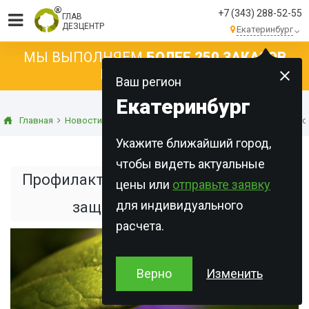
+7 (343) 288-52-55
ГЛАВ
ДЕЗЦЕНТР
Екатеринбург
МЫ ВЫПОЛНЯЕМ
БОЛЕЕ 250 ЗАКАЗОВ
КАЖДЫЙ ДЕНЬ!
Ваш регион
Екатеринбург
Главная
Новости
Статьи о дезинсекции
Профилактика укусо
Укажите ближайший город,
чтобы видеть актуальные
Профилактика укусов клещей: меры
цены или
отправьте заявку
для индивидуального
защиты от насекомых
расчета.
Верно
Изменить