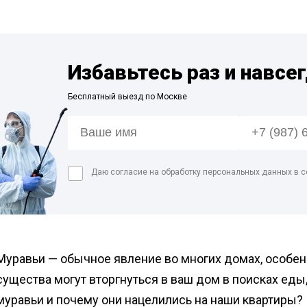
Дезинфекция пре
мясной промышл
Дезинфекция мед
помещений
Избавьтесь раз и навсе
Дезинфекция пищ
Бесплатный выезд по Москве
предприятий
Обработка аптек
Дезинфекция фе
Дезинфекция про
Даю согласие на обработку персональных данных в с
магазинов
Обработка рыбног
Обработка конди
цеха
Муравьи — обычное явление во многих домах, особен
существа могут вторгнуться в ваш дом в поисках еды
муравьи и почему они нацелились на наши квартиры?