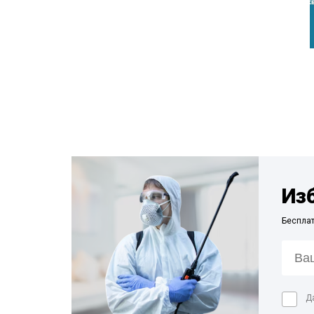
Из
Беспла
Д