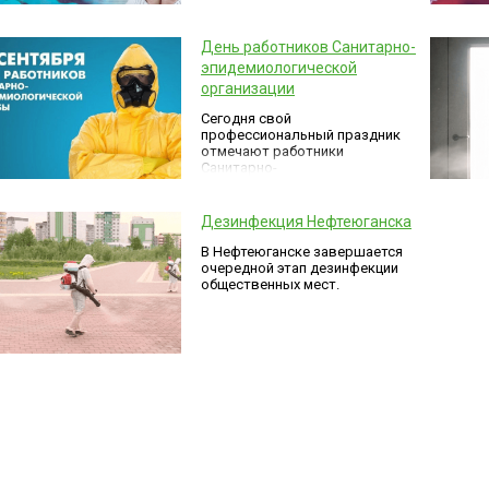
зависимости от типа
поверхности.
День работников Санитарно-
эпидемиологической
организации
Сегодня свой
профессиональный праздник
отмечают работники
Санитарно-
эпидемиологической
организации (СЭС)!
Дезинфекция Нефтеюганска
В Нефтеюганске завершается
очередной этап дезинфекции
общественных мест.