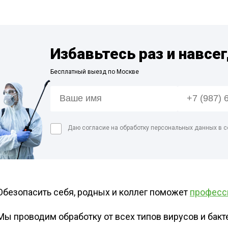
Дезинфекция пре
мясной промышл
Дезинфекция мед
помещений
Избавьтесь раз и навсе
Дезинфекция пищ
Бесплатный выезд по Москве
предприятий
Обработка аптек
Дезинфекция фе
Дезинфекция про
Даю согласие на обработку персональных данных в с
магазинов
Обработка рыбног
Обработка конди
цеха
Обезопасить себя, родных и коллег поможет
професс
Мы проводим обработку от всех типов вирусов и бактер