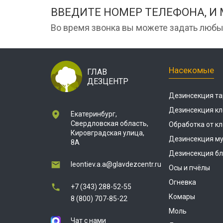
ВВЕДИТЕ НОМЕР ТЕЛЕФОНА, И
Во время звонка вы можете задать любы
Насекомые
ГЛАВ
ДЕЗЦЕНТР
Дезинсекция та
Дезинсекция кл
Екатеринбург,
Свердловская область,
Обработка от к
Кировградская улица,
Дезинсекция м
8А
Дезинсекция бл
leontiev.a.a@glavdezcentr.ru
Осы и пчёлы
Огневка
+7 (343) 288-52-55
Комары
8 (800) 707-85-22
Моль
Чат с нами