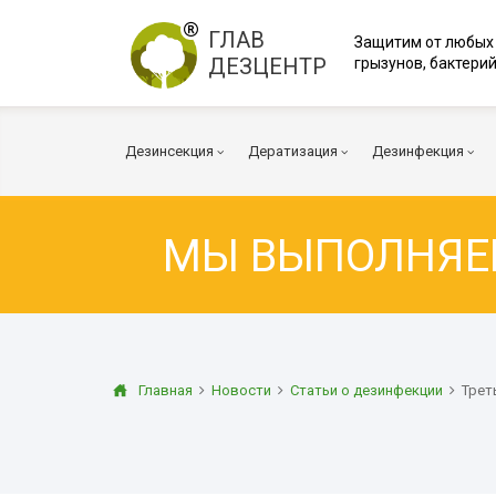
ГЛАВ
Защитим от любых
ДЕЗЦЕНТР
грызунов, бактерий
Дезинсекция
Дератизация
Дезинфекция
МЫ ВЫПОЛНЯ
Тараканы
Мыши
Вирусы и Бакт
Клопы
Крысы
Коронавирус
Клещи
Дератизация помещений
Куриные клещи
Плесень
Муравьи
Дератизация территорий
Грибок
Главная
Новости
Статьи о дезинфекции
Трет
Блохи
Многоквартирный дом
Транспорт
Осы
Вентиляция
Огневка
Дезинфекция 