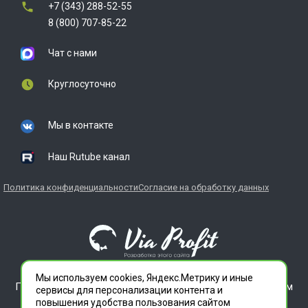
+7 (343) 288-52-55
8 (800) 707-85-22
Чат с нами
Круглосуточно
Мы в контакте
Наш Rutube канал
Политика конфиденциальности
Согласие на обработку данных
Мы используем cookies, Яндекс.Метрику и иные
ГЛАВДЕЗЦЕНТР является зарегистрированным товарным
сервисы для персонализации контента и
знаком. Все права защищены.
повышения удобства пользования сайтом