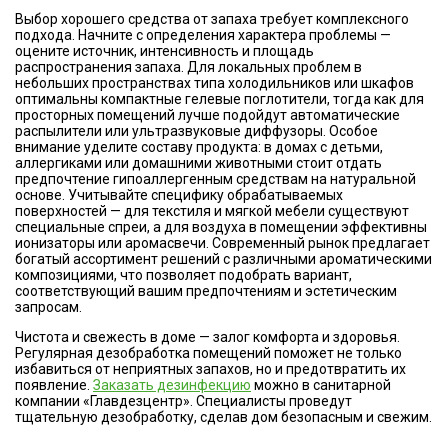
Выбор хорошего средства от запаха требует комплексного
подхода. Начните с определения характера проблемы —
оцените источник, интенсивность и площадь
распространения запаха. Для локальных проблем в
небольших пространствах типа холодильников или шкафов
оптимальны компактные гелевые поглотители, тогда как для
просторных помещений лучше подойдут автоматические
распылители или ультразвуковые диффузоры. Особое
внимание уделите составу продукта: в домах с детьми,
аллергиками или домашними животными стоит отдать
предпочтение гипоаллергенным средствам на натуральной
основе. Учитывайте специфику обрабатываемых
поверхностей — для текстиля и мягкой мебели существуют
специальные спреи, а для воздуха в помещении эффективны
ионизаторы или аромасвечи. Современный рынок предлагает
богатый ассортимент решений с различными ароматическими
композициями, что позволяет подобрать вариант,
соответствующий вашим предпочтениям и эстетическим
запросам.
Чистота и свежесть в доме — залог комфорта и здоровья.
Регулярная дезобработка помещений поможет не только
избавиться от неприятных запахов, но и предотвратить их
появление.
Заказать дезинфекцию
можно в санитарной
компании «Главдезцентр». Специалисты проведут
тщательную дезобработку, сделав дом безопасным и свежим.