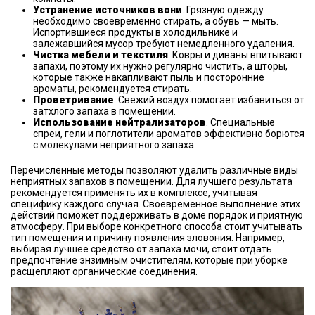
Устранение источников вони
. Грязную одежду
необходимо своевременно стирать, а обувь — мыть.
Испортившиеся продукты в холодильнике и
залежавшийся мусор требуют немедленного удаления.
Чистка мебели и текстиля
. Ковры и диваны впитывают
запахи, поэтому их нужно регулярно чистить, а шторы,
которые также накапливают пыль и посторонние
ароматы, рекомендуется стирать.
Проветривание
. Свежий воздух помогает избавиться от
затхлого запаха в помещении.
Использование нейтрализаторов
. Специальные
спреи, гели и поглотители ароматов эффективно борются
с молекулами неприятного запаха.
Перечисленные методы позволяют удалить различные виды
неприятных запахов в помещении. Для лучшего результата
рекомендуется применять их в комплексе, учитывая
специфику каждого случая. Своевременное выполнение этих
действий поможет поддерживать в доме порядок и приятную
атмосферу. При выборе конкретного способа стоит учитывать
тип помещения и причину появления зловония. Например,
выбирая лучшее средство от запаха мочи, стоит отдать
предпочтение энзимным очистителям, которые при уборке
расщепляют органические соединения.