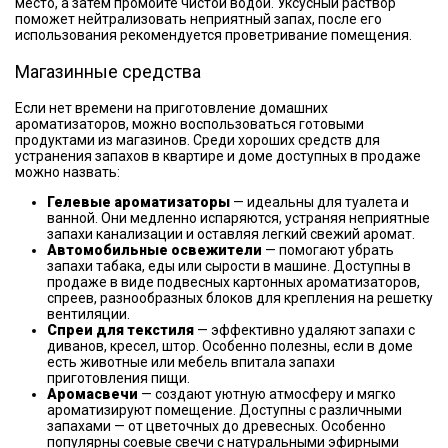
место, а затем промойте чистой водой. Уксусный раствор
поможет нейтрализовать неприятный запах, после его
использования рекомендуется проветривание помещения.
Магазинные средства
Если нет времени на приготовление домашних
ароматизаторов, можно воспользоваться готовыми
продуктами из магазинов. Среди хороших средств для
устранения запахов в квартире и доме доступных в продаже
можно назвать:
Гелевые ароматизаторы
— идеальны для туалета и
ванной. Они медленно испаряются, устраняя неприятные
запахи канализации и оставляя легкий свежий аромат.
Автомобильные освежители
— помогают убрать
запахи табака, еды или сырости в машине. Доступны в
продаже в виде подвесных картонных ароматизаторов,
спреев, разнообразных блоков для крепления на решетку
вентиляции.
Спреи для текстиля
— эффективно удаляют запахи с
диванов, кресел, штор. Особенно полезны, если в доме
есть животные или мебель впитала запахи
приготовления пищи.
Аромасвечи
— создают уютную атмосферу и мягко
ароматизируют помещение. Доступны с различными
запахами — от цветочных до древесных. Особенно
популярны соевые свечи с натуральными эфирными