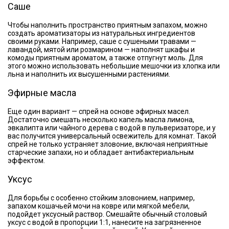
Саше
Чтобы наполнить пространство приятным запахом, можно
создать ароматизаторы из натуральных ингредиентов
своими руками. Например, саше с сушеными травами —
лавандой, мятой или розмарином — наполнят шкафы и
комоды приятным ароматом, а также отпугнут моль. Для
этого можно использовать небольшие мешочки из хлопка или
льна и наполнить их высушенными растениями.
Эфирные масла
Еще один вариант — спрей на основе эфирных масел.
Достаточно смешать несколько капель масла лимона,
эвкалипта или чайного дерева с водой в пульверизаторе, и у
вас получится универсальный освежитель для комнат. Такой
спрей не только устраняет зловоние, включая неприятные
старческие запахи, но и обладает антибактериальным
эффектом.
Уксус
Для борьбы с особенно стойким зловонием, например,
запахом кошачьей мочи на ковре или мягкой мебели,
подойдет уксусный раствор. Смешайте обычный столовый
уксус с водой в пропорции 1:1, нанесите на загрязненное