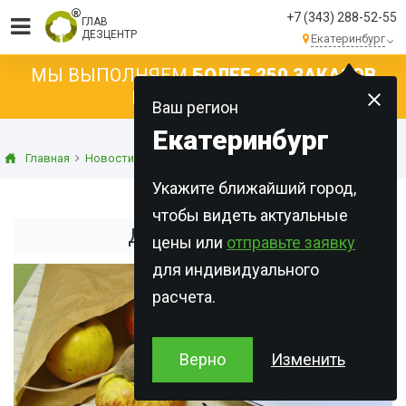
+7 (343) 288-52-55
ГЛАВ
ДЕЗЦЕНТР
Екатеринбург
МЫ ВЫПОЛНЯЕМ
БОЛЕЕ 250 ЗАКАЗОВ
КАЖДЫЙ ДЕНЬ!
Ваш регион
Екатеринбург
Главная
Новости
Статьи о дератизации
Домовая мышь
Укажите ближайший город,
чтобы видеть актуальные
Домовая мышь
цены или
отправьте заявку
для индивидуального
расчета.
Верно
Изменить