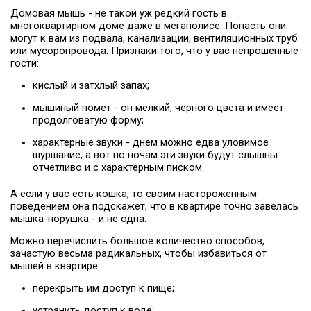
Домовая мышь - не такой уж редкий гость в
многоквартирном доме даже в мегаполисе. Попасть они
могут к вам из подвала, канализации, вентиляционных труб
или мусоропровода. Признаки того, что у вас непрошенные
гости:
кислый и затхлый запах;
мышиный помет - он мелкий, черного цвета и имеет
продолговатую форму;
характерные звуки - днем можно едва уловимое
шуршание, а вот по ночам эти звуки будут слышны
отчетливо и с характерным писком.
А если у вас есть кошка, то своим настороженным
поведением она подскажет, что в квартире точно завелась
мышка-норушка - и не одна.
Можно перечислить большое количество способов,
зачастую весьма радикальных, чтобы избавиться от
мышей в квартире:
перекрыть им доступ к пище;
устранить доступ к воде;