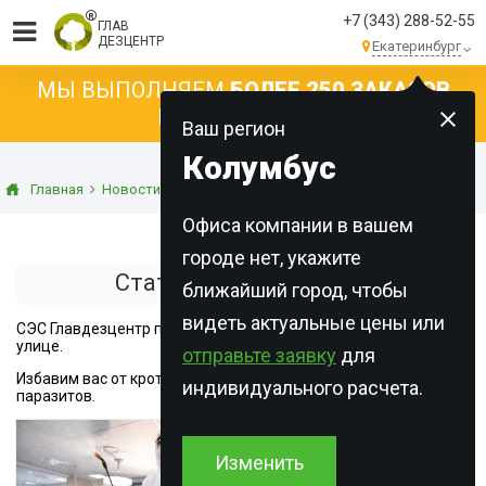
+7 (343) 288-52-55
ГЛАВ
ДЕЗЦЕНТР
Екатеринбург
МЫ ВЫПОЛНЯЕМ
БОЛЕЕ 250 ЗАКАЗОВ
КАЖДЫЙ ДЕНЬ!
Ваш регион
Колумбус
Главная
Новости
Статьи о дератизации
Офиса компании в вашем
городе нет, укажите
Статьи о дератизации
ближайший город, чтобы
видеть актуальные цены или
СЭС Главдезцентр проводит дератизацию в помещениях и на
улице.
отправьте заявку
для
Избавим вас от крота, мышей, крыс и других грызунов-
индивидуального расчета.
паразитов.
Изменить