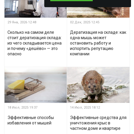
29 Янв, 2026
12:48
02 Дек, 2025
12:45
Сколько на самом деле
Дератизация на складе: как
стоит дератизация склада:
одна мышь может
из чего складывается цена
остановить работу и
и почему «дешёво» — это
испортить репутацию
опасно
компании
18 Июл, 2025
19:37
14 Июл, 2025
18:12
Эффективные способы
Эффективные средства для
избавления от мышей
уничтожения крыс в
частном доме и квартире